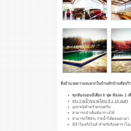
สิ่งอำนวยความสะดวกในบ้านพักบ้านท๊อปวิวก
ทุกห้องนอนมีเตียง 6 ฟุต ห้องละ 1 เตี
สระว่ายน้ำขนาดใหญ่ 8 x 14 เมตร
อุปกรณ์ทำครัวครบครัน
สามารถนำเต็นท์มากางได้
สามารถใช้สระว่ายน้ำได้ตลอดเวลา
มีลำโพงกับไมค์ สำหรับร้องคาราโอ