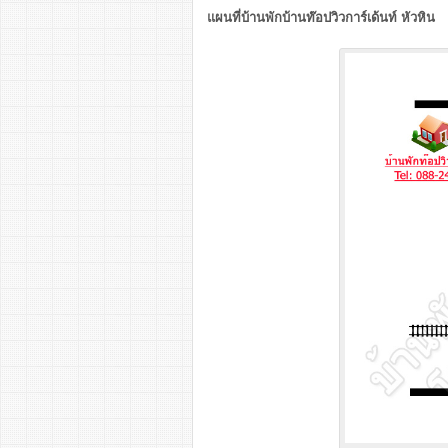
แผนที่บ้านพักบ้านท๊อปวิวการ์เด้นท์ หัวหิน