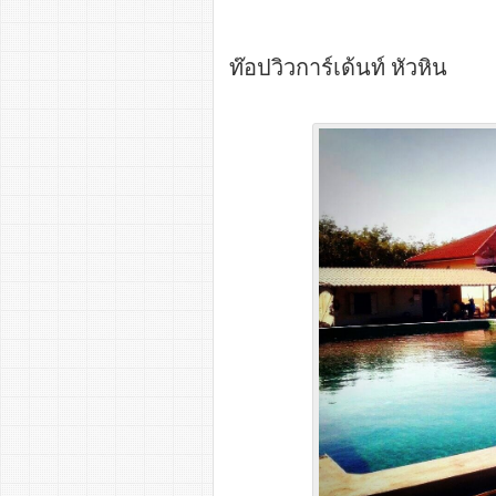
ท๊อปวิวการ์เด้นท์ หัวหิน