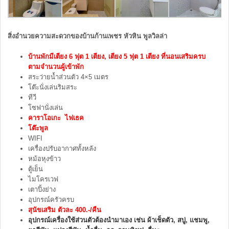
สิ่งอำนวยความสะดวกของบ้านก้านเพชร หัวหิน พูลวิลล่า
บ้านพักมีเตียง 6 ฟุต 1 เตียง, เตียง 5 ฟุต 1 เตียง ที่นอนเสริมครบ
ตามจำนวนผู้เข้าพัก
สระว่ายน้ำส่วนตัว 4×5 เมตร
โต๊ะนั่งเล่นริมสระ
ทีวี
โซฟานั่งเล่น
คาราโอเกะ ไฟเธค
โต๊ะพูล
WIFI
เครื่องปรับอากาศทั้งหลัง
หม้อหุงข้าว
ตู้เย็น
ไมโครเวฟ
เตาปิ้งย่าง
อุปกรณ์ครัวครบ
สุนัขเสริม ตัวละ 400.-/คืน
อุปกรณ์เครื่องใช้ส่วนตัวต้องนำมาเอง เช่น ผ้าเช็ดตัว, สบู่, แชมพู,