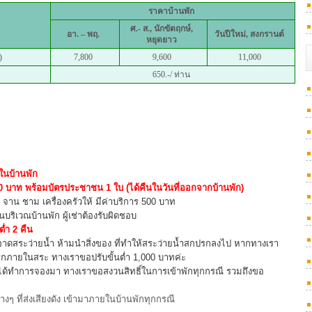
ราคาบ้านพัก
ศ.- ส.,
นักขัตฤกษ์,
อา. – พฤ.
วันปีใหม่, สงกรานต์
หยุดยาว
)
7,800
9,600
11,000
650.-/ ท่าน
ยในบ้านพัก
000 บาท พร้อมบัตรประชาชน 1 ใบ (ได้คืนในวันที่ออกจากบ้านพัก)
าน ชาม เครื่องครัวให้ มีค่าบริการ 500 บาท
ริเวณบ้านพัก ผู้เช่าต้องรับผิดชอบ
ต่ำ 2 คืน
ดสระว่ายน้ำ ห้ามนำสิ่งของ ที่ทำให้สระว่ายน้ำสกปรกลงไป หากทางเรา
กภายในสระ ทางเราขอปรับขั้นต่ำ 1,000 บาทค่ะ
่ได้ทำการจองมา ทางเราขอสงวนสิทธิ์ในการเข้าพักทุกกรณี รวมถึงขอ
่างๆ ที่ส่งเสียงดัง เข้ามาภายในบ้านพักทุกกรณี