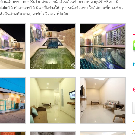
น
บ้านพักบรรยากาศร่มรื่น สระว่ายน้ำส่วนตัวพร้อมระบบจากุซซี่ ฟรีwifi มี
utubeได้ ทำอาหารได้ มีเตาปิ้งย่างให้ อุปกรณ์ครัวครบ ใกล้สถานที่ท่องเที่ยว
วหินสามพันนาม, มาร์เก็ตวิลเลจ เป็นต้น