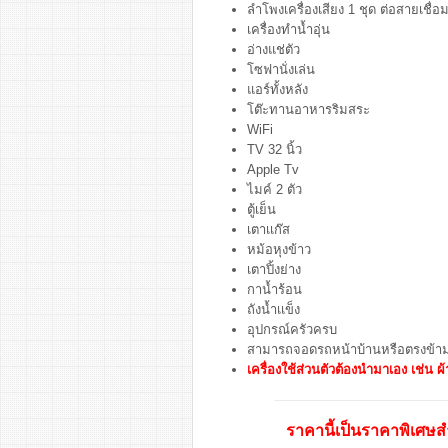
ลำโพงเครื่องเสียง 1 ชุด ต่อสายเชื่อ
เครื่องทำน้ำอุ่น
อ่างแช่ตัว
โซฟานั่งเล่น
แอร์ทั้งหลัง
โต๊ะทานอาหารริมสระ
WiFi
TV 32 นิ้ว
Apple Tv
ไมค์ 2 ตัว
ตู้เย็น
เตาเเก๊ส
หม้อหุงข้าว
เตาปิ้งย่าง
กาน้ำร้อน
ถังน้ำเเข็ง
อุปกรณ์ครัวครบ
สามารถจอดรถหน้าบ้านหรือตรงข้าม
เครื่องใช้ส่วนตัวต้องนำมาเอง เช่น ผ้า
ราคานี้เป็นราคาพิเศษสำ