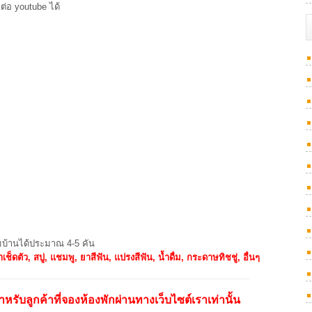
มต่อ youtube ได้
บ้านได้ประมาณ 4-5 คัน
เช็ดตัว, สบู่, แชมพู, ยาสีฟัน, แปรงสีฟัน, น้ำดื่ม, กระดาษทิชชู่, อื่นๆ
หรับลูกค้าที่จองห้องพักผ่านทางเว็บไซต์เราเท่านั้น