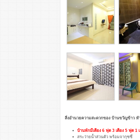
สิ่งอำนวยความสะดวกของ บ้านขวัญข้าว หัวห
บ้านพักมีเตียง 6 ฟุต 3 เตียง 5 ฟุต 1 เ
สระว่ายน้ำส่วนตัว พร้อมจากุซซี่