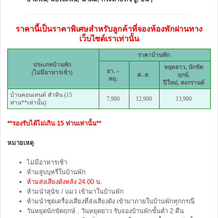
ราคานี้เป็นราคาพิเศษสำหรับลูกค้าที่จองห้องพักผ่านทาง
เว็บไซต์เราเท่านั้น
ราคาบ้านพัก
ประเภทบ้านพัก
หยุดยาว, นักขัต
อา. –
(ไม่มีอาหารเช้า)
ศ.-ส.
ฤกษ์,
พฤ.
ปีใหม่, สงกรานต์
บ้านคอนเทนต์ หัวหิน (15
7,900
12,900
13,900
ท่าน**เท่านั้น)
**รองรับได้ไม่เกิน 15 ท่านเท่านั้น**
หมายเหตุ
ไม่มีอาหารเช้า
ห้ามสูบบุหรี่ในบ้านพัก
ห้ามส่งเสียงดังหลัง 24.00 น.
ห้ามนำสุนัข / แมว เข้ามาในบ้านพัก
ห้ามนำชุดเครื่องเสียงที่ส่งเสียงดัง เข้ามาภายในบ้านพักทุกกรณี
วันหยุดนักขัตฤกษ์ , วันหยุดยาว รับจองบ้านพักขั้นต่ำ 2 คืน