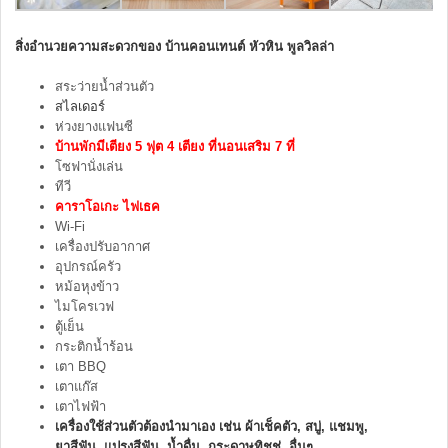
สิ่งอำนวยความสะดวกของ บ้านคอนเทนต์ หัวหิน พูลวิลล่า
สระว่ายน้ำส่วนตัว
สไลเดอร์
ห่วงยางแฟนซี
บ้านพักมีเตียง 5 ฟุต 4 เตียง ที่นอนเสริม 7 ที่
โซฟานั่งเล่น
ทีวี
คาราโอเกะ ไฟเธค
Wi-Fi
เครื่องปรับอากาศ
อุปกรณ์ครัว
หม้อหุงข้าว
ไมโครเวฟ
ตู้เย็น
กระติกน้ำร้อน
เตา BBQ
เตาแก๊ส
เตาไฟฟ้า
เครื่องใช้ส่วนตัวต้องนำมาเอง เช่น ผ้าเช็คตัว, สบู่, แชมพู,
ยาสีฟัน, แปรงสีฟัน, น้ำดื่ม, กระดาษทิชชู่, อื่นๆ