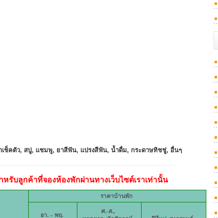
เช็คตัว, สบู่, แชมพู, ยาสีฟัน, แปรงสีฟัน, น้ำดื่ม, กระดาษทิชชู่, อื่นๆ
หรับลูกค้าที่จองห้องพักผ่านทางเว็บไซต์เราเท่านั้น
ราคาบ้านพัก
ศ.-ส.,
อา. – พฤ.