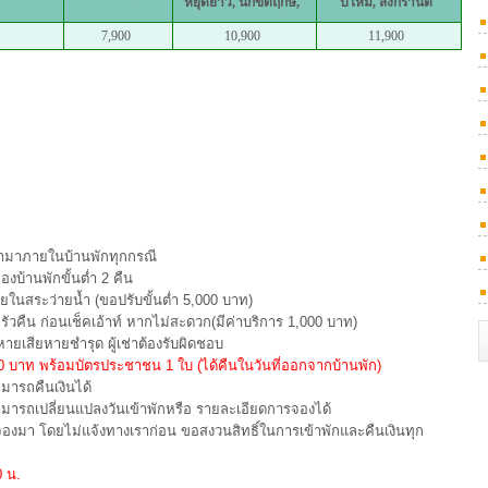
หยุดยาว, นักขัตฤกษ์,
ปีใหม่, สงกรานต์
7,900
10,900
11,900
 เข้ามาภายในบ้านพักทุกกรณี
องบ้านพักขั้นต่ำ 2 คืน
นสระว่ายน้ำ (ขอปรับขั้นต่ำ 5,000 บาท)
ัวคืน ก่อนเช็คเอ้าท์ หากไม่สะดวก(มีค่าบริการ 1,000 บาท)
ยเสียหายชำรุด ผู้เช่าต้องรับผิดชอบ
000 บาท พร้อมบัตรประชาชน 1 ใบ (ได้คืนในวันที่ออกจากบ้านพัก)
ามารถคืนเงินได้
สามารถเปลี่ยนแปลงวันเข้าพักหรือ รายละเอียดการจองได้
รจองมา โดยไม่แจ้งทางเราก่อน ขอสงวนสิทธิ์ในการเข้าพักและคืนเงินทุก
0 น.