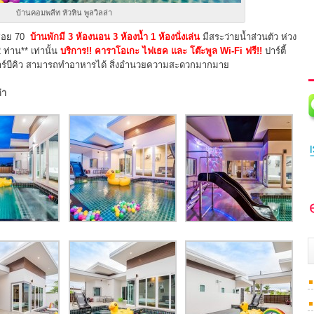
บ้านคอมพลีท หัวหิน พูลวิลล่า
ินซอย 70
บ้านพักมี 3 ห้องนอน 3 ห้องน้ำ 1 ห้องนั่งเล่น
มีสระว่ายน้ำส่วนตัว ห่วง
ท่าน** เท่านั้น
บริการ!! คาราโอเกะ ไฟเธค และ โต๊ะพูล Wi-Fi ฟรี!!
ปาร์ตี้
บาร์บีคิว สามารถทำอาหารได้ สิ่งอำนวยความสะดวกมากมาย
่า