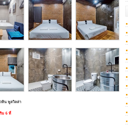
ิน พูลวิลล่า
ิม 6 ที่