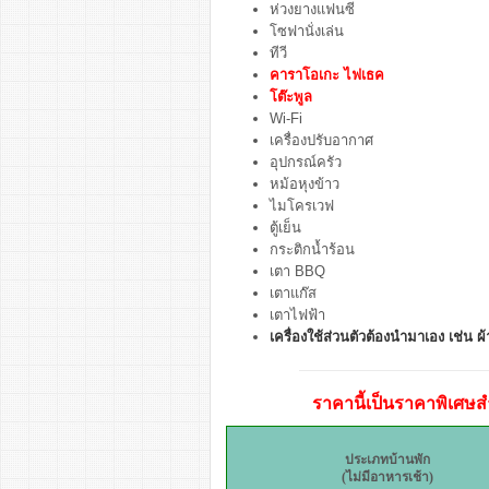
ห่วงยางแฟนซี
โซฟานั่งเล่น
ทีวี
คาราโอเกะ ไฟเธค
โต๊ะพูล
Wi-Fi
เครื่องปรับอากาศ
อุปกรณ์ครัว
หม้อหุงข้าว
ไมโครเวฟ
ตู้เย็น
กระติกน้ำร้อน
เตา BBQ
เตาแก๊ส
เตาไฟฟ้า
เครื่องใช้ส่วนตัวต้องนำมาเอง เช่น ผ้า
ราคานี้เป็นราคาพิเศษสำ
ประเภทบ้านพัก
(ไม่มีอาหารเช้า)