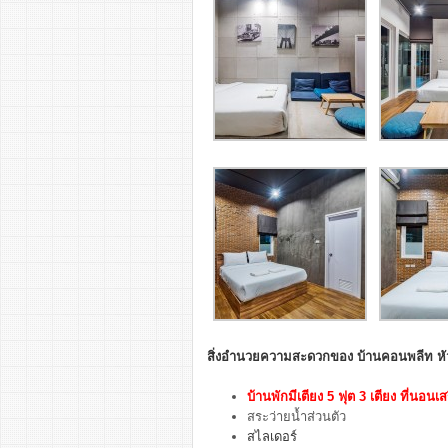
สิ่งอำนวยความสะดวกของ บ้านคอนพลีท หัวห
บ้านพักมีเตียง 5 ฟุต 3 เตียง ที่นอนเสร
สระว่ายน้ำส่วนตัว
สไลเดอร์