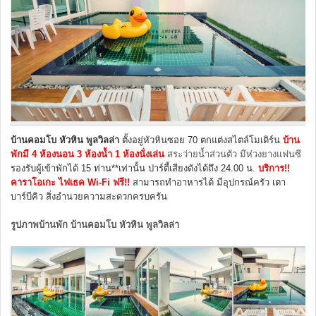
บ้านคอมโบ หัวหิน พูลวิลล่า
ตั้งอยู่หัวหินซอย 70 ตกแต่งสไตล์โมเดิร์น
บ้าน
พักมี 4 ห้องนอน 3 ห้องน้ำ 1 ห้องนั่งเล่น
สระว่ายน้ำส่วนตัว มีห่วงยางแฟนซี
รองรับผู้เข้าพักได้ 15 ท่าน**เท่านั้น ปาร์ตี้เสียงดังได้ถึง 24.00 น.
บริการ!!
คาราโอเกะ ไฟเธค Wi-Fi ฟรี!!
สามารถทำอาหารได้ มีอุปกรณ์ครัว เตา
บาร์บีคิว สิ่งอำนวยความสะดวกครบครัน
รูปภาพบ้านพัก บ้านคอมโบ หัวหิน พูลวิลล่า