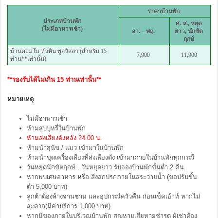
ราคาบ้านพัก
ประเภทบ้านพัก
ศ.-ส., หยุด
(ไม่มีอาหารเช้า)
อา. – พฤ.
ยาว, นักขัต
ฤกษ์
บ้านคอมโบ หัวหิน พูลวิลล่า (สำหรับ 15
7,900
11,900
ท่าน**เท่านั้น)
**รองรับได้ไม่เกิน 15 ท่านเท่านั้น**
หมายเหตุ
ไม่มีอาหารเช้า
ห้ามสูบบุหรี่ในบ้านพัก
ห้ามส่งเสียงดังหลัง 24.00 น.
ห้ามนำสุนัข / แมว เข้ามาในบ้านพัก
ห้ามนำชุดเครื่องเสียงที่ส่งเสียงดัง เข้ามาภายในบ้านพักทุกกรณี
วันหยุดนักขัตฤกษ์ , วันหยุดยาว รับจองบ้านพักขั้นต่ำ 2 คืน
หากพบเศษอาหาร หรือ สิ่งสกปรกภายในสระว่ายน้ำ (ขอปรับขั้น
ต่ำ 5,000 บาท)
ลูกต้าต้องล้างจานชาม และอุปกรณ์ครัวคืน ก่อนเช็คเอ้าท์ หากไม่
สะดวก(มีค่าบริการ 1,000 บาท)
หากมีของภายในบริเวณบ้านพัก สูญหายเสียหายชำรุด ผู้เช่าต้อง