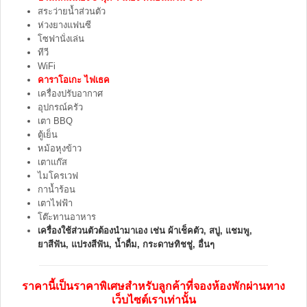
สระว่ายน้ำส่วนตัว
ห่วงยางแฟนซี
โซฟานั่งเล่น
ทีวี
WiFi
คาราโอเกะ ไฟเธค
เครื่องปรับอากาศ
อุปกรณ์ครัว
เตา BBQ
ตู้เย็น
หม้อหุงข้าว
เตาแก๊ส
ไมโครเวฟ
กาน้ำร้อน
เตาไฟฟ้า
โต๊ะทานอาหาร
เครื่องใช้ส่วนตัวต้องนำมาเอง เช่น ผ้าเช็คตัว, สบู่, แชมพู,
ยาสีฟัน, แปรงสีฟัน, น้ำดื่ม, กระดาษทิชชู่, อื่นๆ
ราคานี้เป็นราคาพิเศษสำหรับลูกค้าที่จองห้องพักผ่านทาง
เว็บไซต์เราเท่านั้น