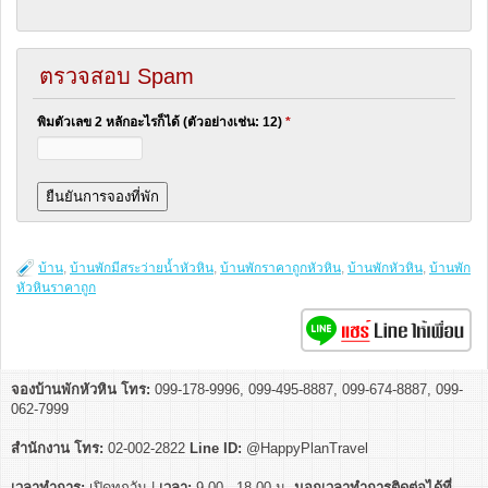
ตรวจสอบ Spam
พิมตัวเลข 2 หลักอะไรก็ได้ (ตัวอย่างเช่น: 12)
*
บ้าน
,
บ้านพักมีสระว่ายน้ำหัวหิน
,
บ้านพักราคาถูกหัวหิน
,
บ้านพักหัวหิน
,
บ้านพัก
หัวหินราคาถูก
จองบ้านพักหัวหิน โทร:
099-178-9996, 099-495-8887, 099-674-8887, 099-
062-7999
สำนักงาน โทร:
02-002-2822
Line ID:
@HappyPlanTravel
เวลาทำการ:
เปิดทุกวัน |
เวลา:
9.00 - 18.00 น.
นอกเวลาทำการติดต่อได้ที่