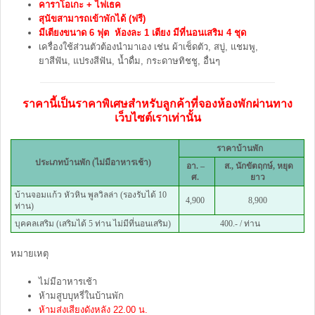
คาราโอเกะ + ไฟเธค
สุนัขสามารถเข้าพักได้ (ฟรี)
มีเตียงขนาด 6 ฟุต ห้องละ 1 เตียง มีที่นอนเสริม 4 ชุด
เครื่องใช้ส่วนตัวต้องนำมาเอง เช่น ผ้าเช็ดตัว, สบู่, แชมพู,
ยาสีฟัน, แปรงสีฟัน, น้ำดื่ม, กระดาษทิชชู, อื่นๆ
ราคานี้เป็นราคาพิเศษสำหรับลูกค้าที่จองห้องพักผ่านทาง
เว็บไซต์เราเท่านั้น
ราคาบ้านพัก
ประเภทบ้านพัก (ไม่มีอาหารเช้า)
อา. –
ส.,
นักขัตฤกษ์
,
หยุด
ศ.
ยาว
บ้านจอมแก้ว หัวหิน พูลวิลล่า (รองรับได้ 10
4,900
8,900
ท่าน)
บุคคลเสริม (เสริมได้ 5 ท่าน ไม่มีที่นอนเสริม)
400.- / ท่าน
หมายเหตุ
ไม่มีอาหารเช้า
ห้ามสูบบุหรี่ในบ้านพัก
ห้ามส่งเสียงดังหลัง 22.00 น.