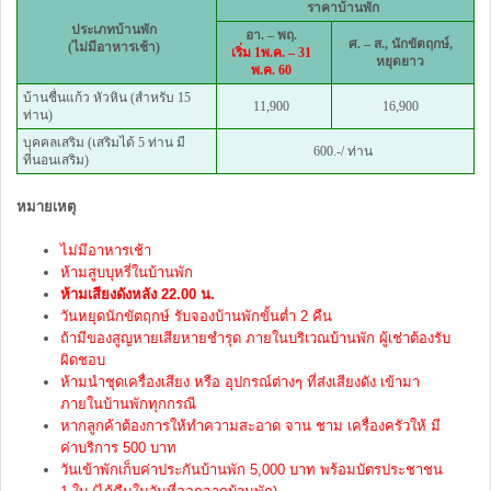
ราคาบ้านพัก
ประเภทบ้านพัก
อา. – พฤ.
ศ. – ส.,
นักขัตฤกษ์,
(ไม่มีอาหารเช้า)
เริ่ม 1พ.ค. – 31
หยุดยาว
พ.ค. 60
บ้านชื่นแก้ว หัวหิน (สำหรับ 15
11,900
16,900
ท่าน)
บุคคลเสริม (เสริมได้ 5 ท่าน มี
600.-/ ท่าน
ที่นอนเสริม)
หมายเหตุ
ไม่มีอาหารเช้า
ห้ามสูบบุหรี่ในบ้านพัก
ห้ามเสียงดังหลัง 22.00 น.
วันหยุดนักขัตฤกษ์ รับจองบ้านพักขั้นต่ำ 2 คืน
ถ้ามีของสูญหายเสียหายชำรุด ภายในบริเวณบ้านพัก ผู้เช่าต้องรับ
ผิดชอบ
ห้ามนำชุดเครื่องเสียง หรือ อุปกรณ์ต่างๆ ที่ส่งเสียงดัง เข้ามา
ภายในบ้านพักทุกกรณี
หากลูกค้าต้องการให้ทำความสะอาด จาน ชาม เครื่องครัวให้ มี
ค่าบริการ 500 บาท
วันเข้าพักเก็บค่าประกันบ้านพัก 5,000 บาท พร้อมบัตรประชาชน