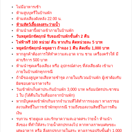
ไม่มีอาหารเช้า
ห้ามสูบบุหรี่ในบ้านพัก
ห้ามส่งเสียงดังหลัง 22.00 น.
ห้ามสัตว์เลี้ยงลงสระว่ายน้ำ
ห้ามนำเตาปิ้งย่างเข้าภายในบ้านพัก
วันหยุดนักขัตฤกษ์ รับจองบ้านพักขั้นต่ำ 2 คืน
ไฟฟ้าฟรี 100 หน่วย/ คืน หากเกิน คิดหน่วยละ 5 บาท
หยุดนักขัตฤกษ์-หยุดยาว ถ้าจอง 1 คืน คิดเพิ่ม 1,000 บาท
หากลูกค้าต้องการให้ทำความสะอาด จาน ชาม เครื่องครัวให้ มี
ค่าบริการ 500 บาท
ห้ามนำชุดเครื่องเสียง หรือ อุปกรณ์ต่างๆ ที่ส่งเสียงดัง เข้ามา
ภายในบ้านพักทุกกรณี
ถ้ามีของสูญหายเสียหายชำรุด ภายในบริเวณบ้านพัก ผู้เช่าต้องรับ
ผิดชอบตามราคาจริง
วันเข้าพักเก็บค่าประกันบ้านพัก 3,000 บาท พร้อมบัตรประชาชน
1 ใบ (ได้คืนในวันที่ออกจากบ้านพัก)
หากมีบุคคลเข้าพักเกินจากจำนวนที่ได้ทำการจองมา ทางเราขอ
สงวนสิทธิ์ในการเข้าพักทุกกรณี รวมถึงขอสงวนสิทธิ์ในการคืน
เงิน
รบกวน ช่วยดูแล และรักษาความสะอาดสระว่ายน้ำ ห้ามนำ
สิ่งของ ที่ทำให้สระว่ายน้ำสกปรกลงไป หากทางเราพบเศษขยะ
เศษอาหาร หรือ สิ่งสกปรกภายในสระ ทางเราขอปรับขั้นต่ำ 1,000