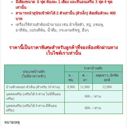
มีเตียงขนาด 6 ฟุต ห้องละ 1 เตียง และที่นอนเสริม 3 ฟุต 4 ชุด
เท่านั้น
สามารถนำสุนัขเข้าพักได้ 2 ตัวเท่านั้น (ตัวเล็ก) คิดเพิ่มตัวละ 400
บาท
เครื่องใช้ส่วนตัวต้องนำมาเอง เช่น ผ้าเช็ดตัว, สบู่, แชมพู,
ยาสีฟัน, แปรงสีฟัน, น้ำดื่ม, กระดาษทิชชู, อื่นๆ
ราคานี้เป็นราคาพิเศษสำหรับลูกค้าที่จองห้องพักผ่านทาง
เว็บไซต์เราเท่านั้น
ราคาบ้านพัก
ประเภทบ้านพัก
จ. –
ศ. –
หยุดยาว, นักขัต
(ไม่มีอาหารเช้า)
พฤ.
อา
ฤกษ์
บ้านทิวหมอก หัวหิน (สำหรับ 10 ท่าน)
9,900
11,900
12,900
บุคคลเสริม (เสริมได้ 8 ท่าน ไม่มีที่นอน
600.- / ท่าน
เสริม)
บุคคลเสริม (เสริมได้ 8 ท่าน มีที่นอน
800.- / ท่าน
เสริม)
หมายเหตุ