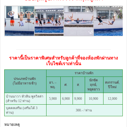
ราคานี้เป็นราคาพิเศษสำหรับลูกค้าที่จองห้องพักผ่านทาง
เว็บไซต์เราเท่านั้น
ราคาบ้านพัก
ประเภทบ้านพัก
นักขัต
อา. –
สงกรานต์
,
(ไม่มีอาหารเช้า)
ศ
.
ส
.
ฤกษ์
,
พฤ.
ปีใหม่
หยุดยาว
บ้านนาวา หัวหิน พูลวิลล่า
5,900
6,900
9,900
10,900
12,000
(สำหรับ 12 ท่าน)
บุคคลเสริม (เสริมได้ 3
300.- / ท่าน
ท่าน)
หมายเหตุ