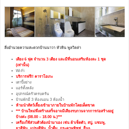
สิ่งอำนวยความสะดวกบ้านนาวา หัวหิน พูลวิลล่า
เตียง 6 ฟุต จำนวน 3 เตียง และมีที่นอนเสริมห้องละ 1 ชุด
(เท่านั้น)
Wi-Fi
บริการฟรี!! คาราโอเกะ
เตาปิ้งย่าง
แอร์ทั้งหลัง
อุปกรณ์ครัวครบครัน
บ้านพักมี 3 ห้องนอน 3 ห้องน้ำ
ห้ามนำสัตว์เลี้ยงเข้ามาภายในบ้านพักโดยเด็ดขาด
*** บ้านใหม่พึ่งสร้างเสร็จอาจมีเสียงรบกวนจากการก่อสร้างอยู่
บ้างค่ะ (08.00 – 18.00 น.)***
เครื่องใช้ส่วนตัวต้องนำมาเอง เช่น ผ้าเช็ดตัว, สบู่, แชมพู,
ยาสีฟัน, แปรงสีฟัน, น้ำดื่ม, กระดาษทิชชู่, อื่นๆ