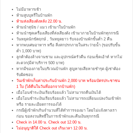
ไม่มีอาหารเช้า
ห้ามสูบบุหรี่ในบ้านพัก
ห้ามส่งเสียงดังหลัง 22.00 น.
ห้ามนำสุนัข / แมว เข้ามาในบ้านพัก
ห้ามนำชุดเครื่องเสียงที่ส่งเสียงดัง เข้ามาภายในบ้านพักทุกกรณี
วันหยุดนักขัตฤกษ์ , วันหยุดยาว รับจองบ้านพักขั้นต่ำ 2 คืน
หากพบเศษอาหาร หรือ สิ่งสกปรกภายในสระว่ายน้ำ (ขอปรับขั้น
ต่ำ 1,000 บาท)
ลูกต้าต้องล้างจานชาม และอุปกรณ์ครัวคืน ก่อนเช็คเอ้าท์ หากไม่
สะดวก(มีค่าบริการ 500 บาท)
หากมีของภายในบริเวณบ้านพัก สูญหายเสียหายชำรุด ผู้เช่าต้อง
รับผิดชอบ
วันเข้าพักเก็บค่าประกันบ้านพัก 2,000 บาท พร้อมบัตรประชาชน
1 ใบ (ได้คืนในวันที่ออกจากบ้านพัก)
เมื่อโอนชำระเงินเรียบร้อยแล้ว ไม่สามารถคืนเงินได้
เมื่อโอนชำระเงินเรียบร้อยแล้ว ไม่สามารถเปลี่ยนแปลงวันเข้าพัก
หรือ รายละเอียดการจองได้
กรณีผู้เข้าพักเกินจำนวนที่ได้ทำการจองมา โดยไม่แจ้งทางเรา
ก่อน ขอสงวนสิทธิ์ในการเข้าพักและคืนเงินทุกกรณี
Check in 14.00 น. Check out 12.00 น.
ไม่อนุญาติให้ Check out เกินเวลา 12.00 น.