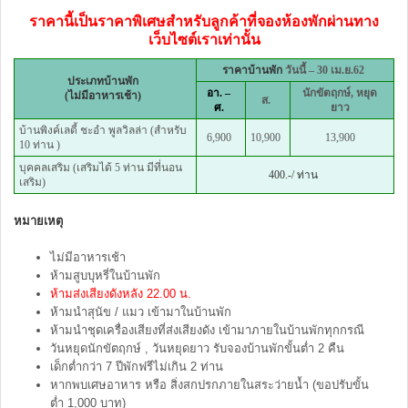
ราคานี้เป็นราคาพิเศษสำหรับลูกค้าที่จองห้องพักผ่านทาง
เว็บไซต์เราเท่านั้น
ราคาบ้านพัก
วันนี้ – 30 เม.ย.62
ประเภทบ้านพัก
อา. –
นักขัตฤกษ์, หยุด
(ไม่มีอาหารเช้า)
ส.
ศ.
ยาว
บ้านพิงค์เลดี้ ชะอำ พูลวิลล่า (สำหรับ
6,900
10,900
13,900
10 ท่าน )
บุคคลเสริม (เสริมได้ 5 ท่าน มีที่นอน
400.-/ ท่าน
เสริม)
หมายเหตุ
ไม่มีอาหารเช้า
ห้ามสูบบุหรี่ในบ้านพัก
ห้ามส่งเสียงดังหลัง 22.00 น.
ห้ามนำสุนัข / แมว เข้ามาในบ้านพัก
ห้ามนำชุดเครื่องเสียงที่ส่งเสียงดัง เข้ามาภายในบ้านพักทุกกรณี
วันหยุดนักขัตฤกษ์ , วันหยุดยาว รับจองบ้านพักขั้นต่ำ 2 คืน
เด็กต่ำกว่า 7 ปีพักฟรีไม่เกิน 2 ท่าน
หากพบเศษอาหาร หรือ สิ่งสกปรกภายในสระว่ายน้ำ (ขอปรับขั้น
ต่ำ 1,000 บาท)