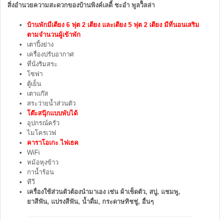
สิ่งอำนวยความสะดวกของบ้านพิงค์เลดี้ ชะอำ พูลวิิลล่า
บ้านพักมีเตียง 6 ฟุต 2 เตียง และเตียง 5 ฟุต 2 เตียง มีที่นอนเสริม
ตามจำนวนผู้เข้าพัก
เตาปิ้งย่าง
เครื่องปรับอากาศ
ที่นั่งริมสระ
โซฟา
ตู้เย็น
เตาแก๊ส
สระว่ายน้ำส่วนตัว
โต๊ะสนุ๊กแบบพับได้
อุปกรณ์ครัว
ไมโครเวฟ
คาราโอเกะ ไฟเธค
WiFi
หม้อหุงข้าว
กาน้ำร้อน
ทีวี
เครื่องใช้ส่วนตัวต้องนำมาเอง เช่น ผ้าเช็ดตัว, สบู่, แชมพู,
ยาสีฟัน, แปรงสีฟัน, น้ำดื่ม, กระดาษทิชชู่, อื่นๆ