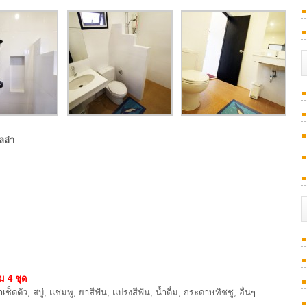
ลล่า
ิม 4 ชุด
เช็ดตัว, สบู่, แชมพู, ยาสีฟัน, แปรงสีฟัน, น้ำดื่ม, กระดาษทิชชู, อื่นๆ