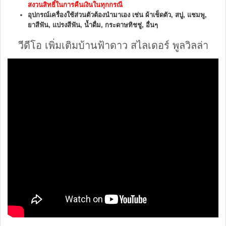
สงวนสิทธิ์ในการคืนเงิน
ใน
ทุก
กรณี
อุปกรณ์เครื่องใช้ส่วนตัวต้องนำมาเอง เช่น ผ้าเช็ดตัว, สบู่, แชมพู,
ยาสีฟัน, แปรงสีฟัน, น้ำดื่ม, กระดาษทิชชู่, อื่นๆ
วีดีโอ เพิ่มเติมบ้านฟ้าดาว สไลเดอร์ พูลวิลล่า