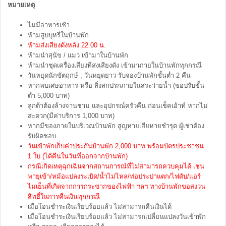
หมายเหตุ
ไม่มีอาหารเช้า
ห้ามสูบบุหรี่ในบ้านพัก
ห้ามส่งเสียงดังหลัง 22.00 น.
ห้ามนำสุนัข / แมว เข้ามาในบ้านพัก
ห้ามนำชุดเครื่องเสียงที่ส่งเสียงดัง เข้ามาภายในบ้านพักทุกกรณี
วันหยุดนักขัตฤกษ์ , วันหยุดยาว รับจองบ้านพักขั้นต่ำ 2 คืน
หากพบเศษอาหาร หรือ สิ่งสกปรกภายในสระว่ายน้ำ (ขอปรับขั้น
ต่ำ 5,000 บาท)
ลูกต้าต้องล้างจานชาม และอุปกรณ์ครัวคืน ก่อนเช็คเอ้าท์ หากไม่
สะดวก(มีค่าบริการ 1,000 บาท)
หากมีของภายในบริเวณบ้านพัก สูญหายเสียหายชำรุด ผู้เช่าต้อง
รับผิดชอบ
วันเข้าพักเก็บค่าประกันบ้านพัก 2,000 บาท พร้อมบัตรประชาชน
1 ใบ (ได้คืนในวันที่ออกจากบ้านพัก)
กรณีเกิดเหตุฉุกเฉินจากสถานการณ์ที่ไม่สามารถควบคุมได้ เช่น
พายุเข้า/หม้อแปลงระเบิด/น้ำไม่ไหล/ท่อประปาแตก/ไฟดับ/แอร์
ไม่เย็นที่เกิดจากการกระชากของไฟฟ้า ฯลฯ ทางบ้านพักขอสงวน
สิทธิ์ในการคืนเงินทุกกรณี
เมื่อโอนชำระเงินเรียบร้อยแล้ว ไม่สามารถคืนเงินได้
เมื่อโอนชำระเงินเรียบร้อยแล้ว ไม่สามารถเปลี่ยนแปลงวันเข้าพัก