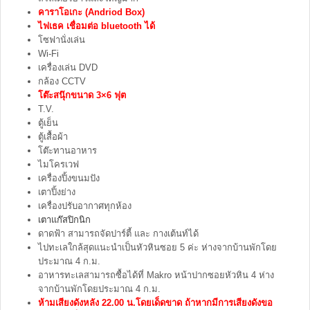
คาราโอเกะ (Andriod Box)
ไฟเธค เชื่อมต่อ bluetooth ได้
โซฟานั่งเล่น
Wi-Fi
เครื่องเล่น DVD
กล้อง CCTV
โต๊ะสนุ๊กขนาด 3×6 ฟุต
T.V.
ตู้เย็น
ตู้เสื้อผ้า
โต๊ะทานอาหาร
ไมโครเวฟ
เครื่องปิ้งขนมปัง
เตาปิ้งย่าง
เครื่องปรับอากาศทุกห้อง
เตาแก๊สปิกนิก
ดาดฟ้า สามารถจัดปาร์ตี้ และ กางเต้นท์ได้
ไปทะเลใกล้สุดแนะนำเป็นหัวหินซอย 5 ค่ะ ห่างจากบ้านพักโดย
ประมาณ 4 ก.ม.
อาหารทะเลสามารถซื้อได้ที่ Makro หน้าปากซอยหัวหิน 4 ห่าง
จากบ้านพักโดยประมาณ 4 ก.ม.
ห้ามเสียงดังหลัง 22.00 น.โดยเด็ดขาด ถ้าหากมีการเสียงดังขอ