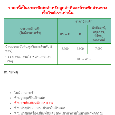
ราคานี้เป็นราคาพิเศษสำหรับลูกค้าที่จองบ้านพักผ่านทาง
เว็บไซต์เราเท่านั้น
ราคาบ้านพัก
นักขัตฤกษ์,
ประเภทบ้านพัก
หยุดยาว,
(ไม่มีอาหารเช้า)
อา. – ศ.
ส.
ปีใหม่,
สงกรานต์
บ้านมรกต หัวหิน พูลวิลล่า(สำหรับ 8
3,990
6,990
7,990
ท่าน)
บุคคลเสริม (เสริมได้ 2 ท่าน มีที่นอน
400.-/ ท่าน
เสริม)
หมายเหตุ
ไม่มีอาหารเช้า
ห้ามสูบบุหรี่ในบ้านพัก
ห้ามส่งเสียงดังหลัง 22.00 น.
ห้ามนำสุนัข / แมว เข้ามาในบ้านพัก
ห้ามนำชุดเครื่องเสียงที่ส่งเสียงดัง เข้ามาภายในบ้านพักทุกกรณี