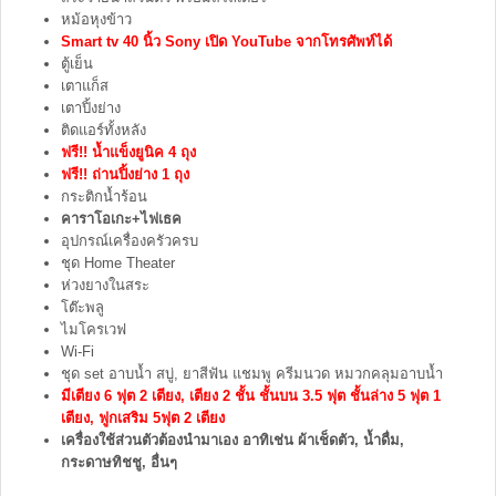
หม้อหุงข้าว
Smart tv 40 นิ้ว Sony เปิด YouTube จากโทรศัพท์ได้
ตู้เย็น
เตาแก็ส
เตาปิ้งย่าง
ติดแอร์ทั้งหลัง
ฟรี!! น้ำแข็งยูนิค 4 ถุง
ฟรี!! ถ่านปิ้งย่าง 1 ถุง
กระติกน้ำร้อน
คาราโอเกะ+ไฟเธค
อุปกรณ์เครื่องครัวครบ
ชุด Home Theater
ห่วงยางในสระ
โต๊ะพลู
ไมโครเวฟ
Wi-Fi
ชุด set อาบน้ำ สบู่, ยาสีฟัน แชมพู ครีมนวด หมวกคลุมอาบน้ำ
มีเตียง 6 ฟุต 2 เตียง, เตียง 2 ชั้น ชั้นบน 3.5 ฟุต ชั้นล่าง 5 ฟุต 1
เตียง, ฟูกเสริม 5ฟุต 2 เตียง
เครื่องใช้ส่วนตัวต้องนำมาเอง อาทิเช่น ผ้าเช็ดตัว, น้ำดื่ม,
กระดาษทิชชู, อื่นๆ