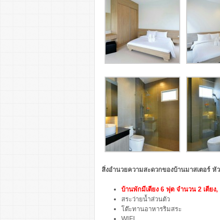
สิ่งอำนวยความสะดวกของบ้านมาสเตอร์ หัวห
บ้านพักมี
เตียง 6 ฟุต จำนวน 2 เตียง,
สระว่ายน้ำส่วนตัว
โต๊ะทานอาหารริมสระ
WIFI