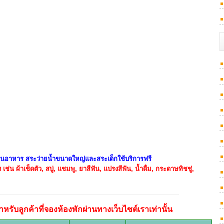
ร้านอาหาร สระว่ายน้ำขนาดใหญ่และสระเด็กใช้บริการฟรี
เช่น ผ้าเช็ดตัว, สบู่, แชมพู, ยาสีฟัน, แปรงสีฟัน, น้ำดื่ม, กระดาษทิชชู่,
หรับลูกค้าที่จองห้องพักผ่านทางเว็บไซต์เราเท่านั้น