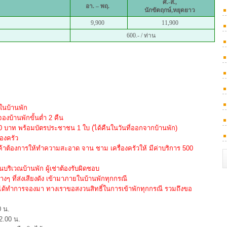
ศ.-ส.,
อา. – พฤ.
นักขัตฤกษ์,หยุดยาว
9,900
11,900
600.- / ท่าน
ยในบ้านพัก
องบ้านพักขั้นต่ำ 2 คืน
000 บาท พร้อมบัตรประชาชน 1 ใบ (ได้คืนในวันที่ออกจากบ้านพัก)
่องครัว
กค้าต้องการให้ทำความสะอาด จาน ชาม เครื่องครัวให้ มีค่าบริการ 500
ริเวณบ้านพัก ผู้เช่าต้องรับผิดชอบ
่างๆ ที่ส่งเสียงดัง เข้ามาภายในบ้านพักทุกกรณี
่ได้ทำการจองมา ทางเราขอสงวนสิทธิ์ในการเข้าพักทุกกรณี รวมถึงขอ
0 น.
2.00 น.