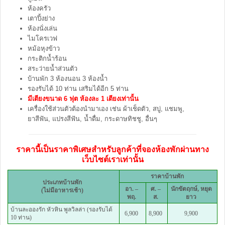
ห้องครัว
เตาปิ้งย่าง
ห้องนั่งเล่น
ไมโครเวฟ
หม้อหุงข้าว
กระติกน้ำร้อน
สระว่ายน้ำส่วนตัว
บ้านพัก 3 ห้องนอน 3 ห้องน้ำ
รองรับได้ 10 ท่าน เสริมได้อีก 5 ท่าน
มีเตียงขนาด 6 ฟุต ห้องละ 1 เตียงเท่านั้น
เครื่องใช้ส่วนตัวต้องนำมาเอง เช่น ผ้าเช็ดตัว, สบู่, แชมพู,
ยาสีฟัน, แปรงสีฟัน, น้ำดื่ม, กระดาษทิชชู, อื่นๆ
ราคานี้เป็นราคาพิเศษสำหรับลูกค้าที่จองห้องพักผ่านทาง
เว็บไซต์เราเท่านั้น
ราคาบ้านพัก
ประเภทบ้านพัก
อา. –
ศ
. –
นักขัตฤกษ์, หยุด
(ไม่มีอาหารเช้า)
พฤ.
ส.
ยาว
บ้านละอองรัก หัวหิน พูลวิลล่า (รองรับได้
6,900
8,900
9,900
10 ท่าน)