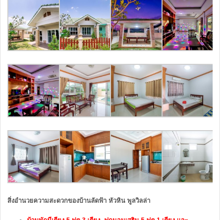
สิ่งอำนวยความสะดวกของบ้านลัดฟ้า หัวหิน พูลวิลล่า