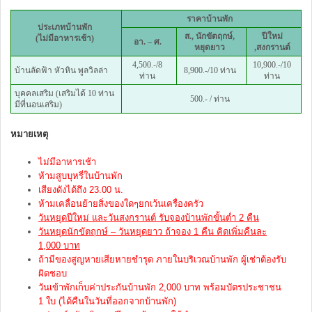
ราคาบ้านพัก
ประเภทบ้านพัก
ส.,
นักขัตฤกษ์,
ปีใหม่
(ไม่มีอาหารเช้า)
อา. – ศ.
หยุดยาว
,สงกรานต์
4,500.-/8
10,900.-/10
บ้านลัดฟ้า หัวหิน พูลวิลล่า
8,900.-/10 ท่าน
ท่าน
ท่าน
บุคคลเสริม (เสริมได้ 10 ท่าน
500.- / ท่าน
มีที่นอนเสริม)
หมายเหตุ
ไม่มีอาหารเช้า
ห้ามสูบบุหรี่ในบ้านพัก
เสียงดังได้ถึง 23.00 น.
ห้ามเคลื่อนย้ายสิ่งของใดๆยกเว้นเครื่องครัว
วันหยุดปีใหม่ และวันสงกรานต์ รับจองบ้านพักขั้นต่ำ 2 คืน
วันหยุดนักขัตฤกษ์ – วันหยุดยาว ถ้าจอง 1 คืน คิดเพิ่มคืนละ
1,000 บาท
ถ้ามีของสูญหายเสียหายชำรุด ภายในบริเวณบ้านพัก ผู้เช่าต้องรับ
ผิดชอบ
วันเข้าพักเก็บค่าประกันบ้านพัก 2,000 บาท พร้อมบัตรประชาชน
1 ใบ (ได้คืนในวันที่ออกจากบ้านพัก)