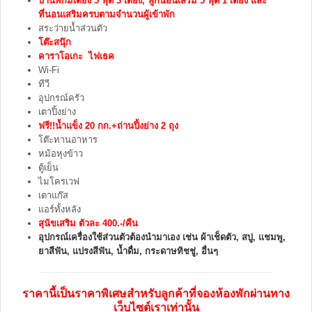
บ้านพักมีเตียง 5 ฟุต 3 เตียง, ฟูกนอนเสริม 5 ฟุต 1 เตียง และ
ที่นอนเสริมครบตามจำนวนผู้เข้าพัก
สระว่ายน้ำส่วนตัว
โต๊ะสนุ๊ก
คาราโอเกะ ไฟเธค
Wi-Fi
ทีวี
อุปกรณ์ครัว
เตาปิ้งย่าง
ฟรี!!น้ำแข็ง 20 กก.+ถ่านปิ้งย่าง 2 ถุง
โต๊ะทานอาหาร
หม้อหุงข้าว
ตู้เย็น
ไมโครเวฟ
เตาแก๊ส
แอร์ทั้งหลัง
สุนัขเสริม ตัวละ 400.-/คืน
อุปกรณ์เครื่องใช้ส่วนตัวต้องนำมาเอง เช่น ผ้าเช็ดตัว, สบู่, แชมพู,
ยาสีฟัน, แปรงสีฟัน, น้ำดื่ม, กระดาษทิชชู่, อื่นๆ
ราคานี้เป็นราคาพิเศษสำหรับลูกค้าที่จองห้องพักผ่านทาง
เว็บไซต์เราเท่านั้น