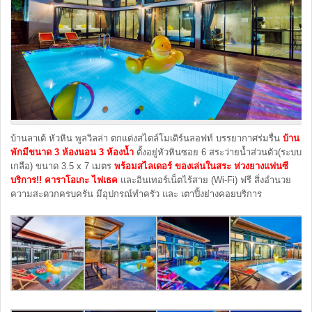
บ้านลาเต้ หัวหิน พูลวิลล่า ตกแต่งสไตล์โมเดิร์นลอฟท์ บรรยากาศร่มรื่น
บ้าน
พักมีขนาด
3 ห้องนอน 3 ห้องน้ำ
ตั้งอยู่หัวหินซอย 6 สระว่ายน้ำส่วนตัว(ระบบ
เกลือ) ขนาด 3.5 x 7 เมตร
พร้อมสไลเดอร์ ของเล่นในสระ ห่วงยางแฟนซี
บริการ!! คาราโอเกะ ไฟเธค
และอินเทอร์เน็ตไร้สาย (Wi-Fi) ฟรี สิ่งอำนวย
ความสะดวกครบครัน มีอุปกรณ์ทำครัว และ เตาปิ้งย่างคอยบริการ