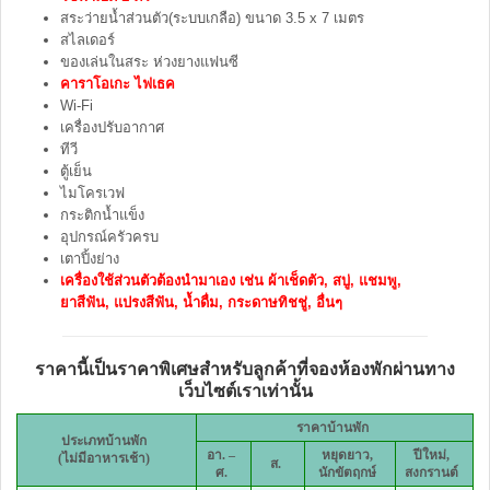
สระว่ายน้ำส่วนตัว(ระบบเกลือ) ขนาด 3.5 x 7 เมตร
สไลเดอร์
ของเล่นในสระ ห่วงยางแฟนซี
คาราโอเกะ ไฟเธค
Wi-Fi
เครื่องปรับอากาศ
ทีวี
ตู้เย็น
ไมโครเวฟ
กระติกน้ำแข็ง
อุปกรณ์ครัวครบ
เตาปิ้งย่าง
เครื่องใช้ส่วนตัวต้องนำมาเอง เช่น ผ้าเช็ดตัว, สบู่, แชมพู,
ยาสีฟัน, แปรงสีฟัน, น้ำดื่ม, กระดาษทิชชู่, อื่นๆ
ราคานี้เป็นราคาพิเศษสำหรับลูกค้าที่จองห้องพักผ่านทาง
เว็บไซต์เราเท่านั้น
ราคาบ้านพัก
ประเภทบ้านพัก
อา. –
หยุดยาว,
ปีใหม่,
(ไม่มีอาหารเช้า)
ส.
ศ.
นักขัตฤกษ์
สงกรานต์