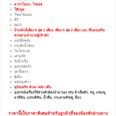
คาราโอเกะ ไฟเธค
โต๊ะพูล
โซฟานั่งเล่น
ทีวี
Wi-Fi
บ้านพักมีเตียง 6 ฟุต 1 เตียง, เตียง 5 ฟุต 2 เตียง และ ที่นอนเสริม
ครบตามจำนวนผู้เข้าพัก
แอร์ทั้งหลัง
กระติกน้ำร้อน
ไมโครเวฟ
เตาแก๊ส
ถังน้ำแข็ง
อุปกรณ์ครัว
เตาปิ้งย่าง
ตู้เย็น
หม้อหุงข้าว
สุนัขเสริม ตัวละ 400.-/คืน
อุปกรณ์เครื่องใช้ส่วนตัวต้องนำมาเอง เช่น ผ้าเช็ดตัว, สบู่, แชมพู,
ยาสีฟัน, แปรงสีฟัน, น้ำดื่ม, กระดาษทิชชู่, อื่นๆ
ราคานี้เป็นราคาพิเศษสำหรับลูกค้าที่จองห้องพักผ่านทาง