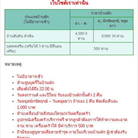
เว็บไซต์เราเท่านั้น
ราคาบ้านพัก
ประเภทบ้านพัก
ส., นักขัตฤกษ์, หยุด
(ไม่มีอาหารเช้า)
อา. – ศ.
ยาว
4,500/ 8
บ้านลิปตัน หัวหิน
8,900/ 10 ท่าน
ท่าน
บุคคลเสริม (เสริมได้ 5 ท่าน มีทีนอน
500/ ท่าน
เสริม)
หมายเหตุ
ไม่มีอาหารเช้า
ห้ามสูบบุหรี่ในบ้านพัก
เสียงดังได้ถึง 22.00 น.
วันสงกรานต์ และปีใหม่ รับจองบ้านพักขั้นต่ำ 2 คืน
วันหยุดนักขัตฤกษ์ – วันหยุดยาว ถ้าจอง 1 คืน คิดเพิ่มคืนละ
1,000 บาท
ห้ามเคลื่อนย้ายสิ่งของใดๆยกเว้นเครื่องครัว
อุปกรณ์เครื่องครัวบริการฟรี หากลูกค้าต้องการให้ทำความสะอาด
จาน ชาม เครื่องครัวให้ มีค่าบริการ 500 บาท
ถ้ามีของสูญหายเสียหายชำรุด ภายในบริเวณบ้านพัก ผู้เช่าต้องรับ