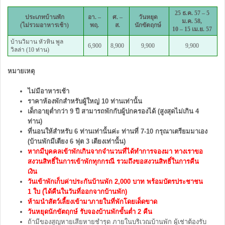
25 ธ.ค. 57 – 5
ประเภทบ้านพัก
อา. –
ศ. –
วันหยุด
ม.ค. 58,
(ไม่รวมอาหารเช้า)
พฤ.
ส.
นักขัตฤกษ์
10 – 15 เม.ย. 57
บ้านวิมาน หัวหิน พูล
6,900
8,900
9,900
9,900
วิลล่า (10 ท่าน)
หมายเหตุ
ไม่มีอาหารเช้า
ราคาห้องพักสำหรับผู้ใหญ่ 10 ท่านเท่านั้น
เด็กอายุต่ำกว่า 9 ปี สามารถพักกับผู้ปกครองได้ (สูงสุดไม่เกิน 4
ท่าน)
ที่นอนให้สำหรับ 6 ท่านเท่านั้นค่ะ ท่านที่ 7-10 กรุณาเตรียมมาเอง
(บ้านพักมีเตียง 6 ฟุต 3 เตียงเท่านั้น)
หากมีบุคคลเข้าพักเกินจากจำนวนที่ได้ทำการจองมา ทางเราขอ
สงวนสิทธิ์ในการเข้าพักทุกกรณี รวมถึงขอสงวนสิทธิ์ในการคืน
เงิน
วันเข้าพักเก็บค่าประกันบ้านพัก 2,000 บาท พร้อมบัตรประชาชน
1 ใบ (ได้คืนในวันที่ออกจากบ้านพัก)
ห้ามนำสัตว์เลี้ยงเข้ามาภายในที่พักโดยเด็ดขาด
วันหยุดนักขัตฤกษ์ รับจองบ้านพักขั้นต่ำ 2 คืน
ถ้ามีของสูญหายเสียหายชำรุด ภายในบริเวณบ้านพัก ผู้เช่าต้องรับ