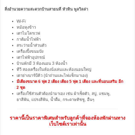
สิ่งอำนวยความสะดวกบ้านสายนที หัวหิน พูลวิลล่า
Wi-Fi
หม้อหุงข้าว
เตาไมโครเวฟ
กาต้มน้ำไฟฟ้า
สระว่ายน้ำส่วนตัว
เครื่องปิ้งขนมปัง
เตาไฟฟ้าอุปกรณ์
บ้านพักมี 3 ห้องนอน 3 ห้องน้ำ
ทีวี สองเครื่องในห้องนั่งเล่นและห้องนอนใหญ่
เตาย่างบาร์บีคิว (นำถ่านและไฟแช็กมาเอง)
มีเตียงขนาด 6 ฟุต 2 เตียง เตียง 5 ฟุต 1 เตียง และที่นอนเสริม อีก
2 ชุด
เครื่องใช้ส่วนตัวต้องนำมาเอง เช่น ผ้าเช็ดตัว, สบู่, แชมพู,
ยาสีฟัน, แปรงสีฟัน, น้ำดื่ม, กระดาษทิชชู, อื่นๆ
ราคานี้เป็นราคาพิเศษสำหรับลูกค้าที่จองห้องพักผ่านทาง
เว็บไซต์เราเท่านั้น