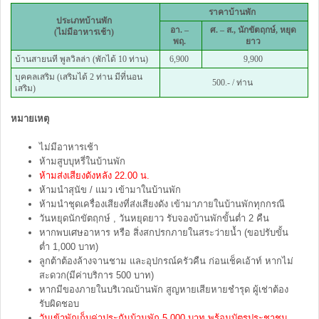
ราคาบ้านพัก
ประเภทบ้านพัก
อา. –
ศ. – ส.,
นักขัตฤกษ์, หยุด
(ไม่มีอาหารเช้า)
พฤ.
ยาว
บ้านสายนที พูลวิลล่า (พักได้ 10 ท่าน)
6,900
9,900
บุคคลเสริม (เสริมได้ 2 ท่าน มีที่นอน
500.- / ท่าน
เสริม)
หมายเหตุ
ไม่มีอาหารเช้า
ห้ามสูบบุหรี่ในบ้านพัก
ห้ามส่งเสียงดังหลัง 22.00 น.
ห้ามนำสุนัข / แมว เข้ามาในบ้านพัก
ห้ามนำชุดเครื่องเสียงที่ส่งเสียงดัง เข้ามาภายในบ้านพักทุกกรณี
วันหยุดนักขัตฤกษ์ , วันหยุดยาว รับจองบ้านพักขั้นต่ำ 2 คืน
หากพบเศษอาหาร หรือ สิ่งสกปรกภายในสระว่ายน้ำ (ขอปรับขั้น
ต่ำ 1,000 บาท)
ลูกต้าต้องล้างจานชาม และอุปกรณ์ครัวคืน ก่อนเช็คเอ้าท์ หากไม่
สะดวก(มีค่าบริการ 500 บาท)
หากมีของภายในบริเวณบ้านพัก สูญหายเสียหายชำรุด ผู้เช่าต้อง
รับผิดชอบ
วันเข้าพักเก็บค่าประกันบ้านพัก 5,000 บาท พร้อมบัตรประชาชน