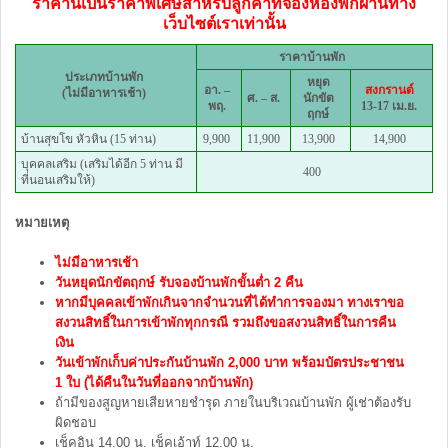
ราคานี้เป็นราคาพิเศษสำหรับลูกค้าที่จองห้องพักผ่านทาง
เว็บไซต์เราเท่านั้น
ราคาบ้านพัก
ประเภทบ้านพัก
หยุด
อา. –
สงกรานต์
(ไม่มีอาหารเช้า)
ศ. – ส.
นักขัต
พฤ.
13-17 เม.ย.
ฤกษ์
บ้านสุขโข หัวหิน (15 ท่าน)
9,900
11,900
13,900
14,900
บุคคลเสริม (เสริมได้อีก 5 ท่าน มี
400
ที่นอนเสริมให้)
หมายเหตุ
ไม่มีอาหารเช้า
วันหยุดนักขัตฤกษ์ รับจองบ้านพักขั้นต่ำ 2 คืน
หากมีบุคคลเข้าพักเกินจากจำนวนที่ได้ทำการจองมา ทางเราขอ
สงวนสิทธิ์ในการเข้าพักทุกกรณี รวมถึงขอสงวนสิทธิ์ในการคืน
เงิน
วันเข้าพักเก็บค่าประกันบ้านพัก 2,000 บาท พร้อมบัตรประชาชน
1 ใบ (ได้คืนในวันที่ออกจากบ้านพัก)
ถ้ามีของสูญหายเสียหายชำรุด ภายในบริเวณบ้านพัก ผู้เช่าต้องรับ
ผิดชอบ
เช็คอิน 14.00 น. เช็คเอ้าท์ 12.00 น.