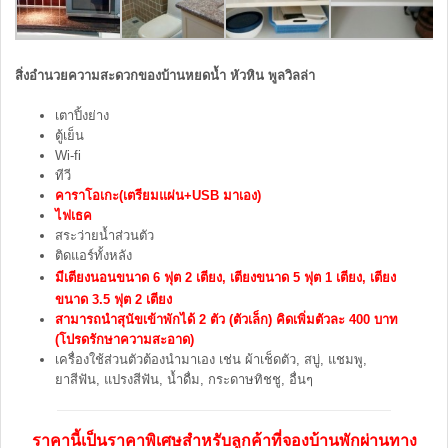
สิ่งอำนวยความสะดวกของบ้านหยดน้ำ หัวหิน พูลวิลล่า
เตาปิ้งย่าง
ตู้เย็น
Wi-fi
ทีวี
คาราโอเกะ(เตรียมแผ่น+USB มาเอง)
ไฟเธค
สระว่ายน้ำส่วนตัว
ติดแอร์ทั้งหลัง
มีเตียงนอนขนาด 6 ฟุต 2 เตียง, เตียงขนาด 5 ฟุต 1 เตียง, เตียง
ขนาด 3.5 ฟุต 2 เตียง
สามารถนำสุนัขเข้าพักได้ 2 ตัว (ตัวเล็ก) คิดเพิ่มตัวละ 400 บาท
(โปรดรักษาความสะอาด)
เครื่องใช้ส่วนตัวต้องนำมาเอง เช่น ผ้าเช็ดตัว, สบู่, แชมพู,
ยาสีฟัน, แปรงสีฟัน, น้ำดื่ม, กระดาษทิชชู, อื่นๆ
ราคานี้เป็นราคาพิเศษสำหรับลูกค้าที่จองบ้านพักผ่านทาง