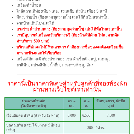
เครื่องทำน้ำอุ่น
ใกล้สถานที่ท่องเที่ยว เดอะ เวเนเซีย หัวหิน เพียง 5 นาที
มีสระว่ายน้ำ (ต้องสวมชุดว่ายน้ำ) เล่นได้ที่สโมสรเท่านั้น
จากบ้านเดินไปทะเลได้
สระว่ายน้ำส่วนกลาง (ต้องสวมชุดว่ายน้ำ) เล่นได้ที่สโมสรเท่านั้น
เรามีอุปกรณ์เครื่องครัวบริการฟรี (ต้องล้างให้ด้วย ไม่สะดวกคิด
ค่าบริการ 500 บาท)
บริเวณที่พักจะไม่มีร้านอาหาร ถ้าต้องการซื้อของจะต้องเตรียมซื้อ
มาจากข้างนอกให้เรียบร้อย
เครื่องใช้ส่วนตัวต้องนำมาเอง เช่น ผ้าเช็ดตัว, สบู่, แชมพู,
ยาสีฟัน, แปรงสีฟัน, น้ำดื่ม, กระดาษทิชชู, อื่นๆ
ราคานี้เป็นราคาพิเศษสำหรับลูกค้าที่จองห้องพัก
ผ่านทางเว็บไซต์เราเท่านั้น
ประเภทบ้านพัก
อา. –
ศ. –
วันหยุดยาว, นักขัต
(ไม่มีอาหารเช้า)
พฤ.
ส.
ฤกษ์
เรือนอิ่มสุข หัวหิน (สำหรับ 12 ท่าน)
6,000
6,500
7,500
บุคคลเสริม (เสริมได้ 3 ท่าน มีที่นอน
300.- / ท่าน
เสริม)