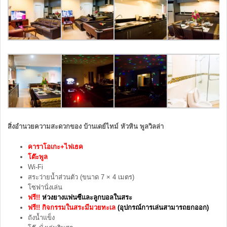
สิ่งอำนวยความสะดวกของ บ้านเดย์ไทม์ หัวหิน พูลวิลล่า
คาราโอเกะ+ไฟเธค
โต๊ะพูล
Wi-Fi
สระว่ายน้ำส่วนตัว (ขนาด 7 × 4 เมตร)
โซฟานั่งเล่น
ฟรี!!
ห่วงยางแฟนซีและลูกบอลในสระ
ฟรี!! กิจกรรมในสระมีมวยทะเล
(อุปกรณ์การเล่นสามารถยกออก)
ถังน้ำแข็ง