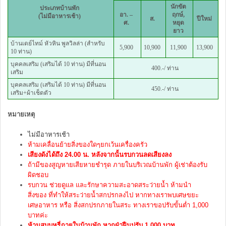
นักขัต
ประเภทบ้านพัก
อา. –
ฤกษ์,
(ไม่มีอาหารเช้า)
ส.
ปีใหม่
ศ.
หยุด
ยาว
บ้านเดย์ไทม์ หัวหิน พูลวิลล่า (สำหรับ
5,900
10,900
11,900
13,900
10 ท่าน)
บุคคลเสริม (เสริมได้ 10 ท่าน) มีที่นอน
400.-/ ท่าน
เสริม
บุคคลเสริม (เสริมได้ 10 ท่าน) มีที่นอน
450.-/ ท่าน
เสริม+ผ้าเช็ดตัว
หมายเหตุ
ไม่มีอาหารเช้า
ห้ามเคลื่อนย้ายสิ่งของใดๆยกเว้นเครื่องครัว
เสียงดังได้ถึง 24.00 น.
หลังจากนั้นรบกวนลดเสียงลง
ถ้ามีของสูญหายเสียหายชำรุด ภายในบริเวณบ้านพัก ผู้เช่าต้องรับ
ผิดชอบ
รบกวน ช่วยดูแล และรักษาความสะอาดสระว่ายน้ำ ห้ามนำ
สิ่งของ ที่ทำให้สระว่ายน้ำสกปรกลงไป หากทางเราพบเศษขยะ
เศษอาหาร หรือ สิ่งสกปรกภายในสระ ทางเราขอปรับขั้นต่ำ 1,000
บาทค่ะ
ห้ามสูบบุหรี่ภายในบ้านพัก หากฝ่าฝืนปรับ 1,000 บาท