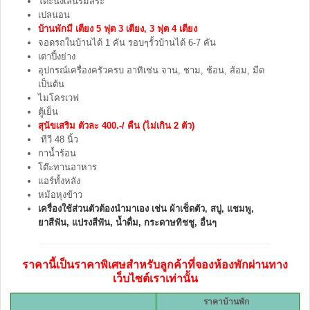
โต๊ะนั่งเล่นริมสระ
เปลนอน
บ้านพักมี เตียง 5 ฟุต 3 เตียง, 3 ฟุต 4 เตียง
จอดรถในบ้านได้ 1 คัน รอบๆรั้วบ้านได้ 6-7 คัน
เตาปิ้งย่าง
อุปกรณ์เครื่องครัวครบ อาทิเช่น จาน, ชาม, ช้อน, ส้อม, มีด
เป็นต้น
ไมโครเวฟ
ตู้เย็น
สุนัขเสริม ตัวละ 400.-/ คืน (ไม่เกิน 2 ตัว)
ทีวี 48 นิ้ว
กาน้ำร้อน
โต๊ะทานอาหาร
แอร์ทั้งหลัง
หม้อหุงข้าว
เครื่องใช้ส่วนตัวต้องนำมาเอง เช่น ผ้าเช็ดตัว, สบู่, แชมพู,
ยาสีฟัน, แปรงสีฟัน, น้ำดื่ม, กระดาษทิชชู, อื่นๆ
ราคานี้เป็นราคาพิเศษสำหรับลูกค้าที่จองห้องพักผ่านทาง
เว็บไซต์เราเท่านั้น
ราคาบ้านพัก