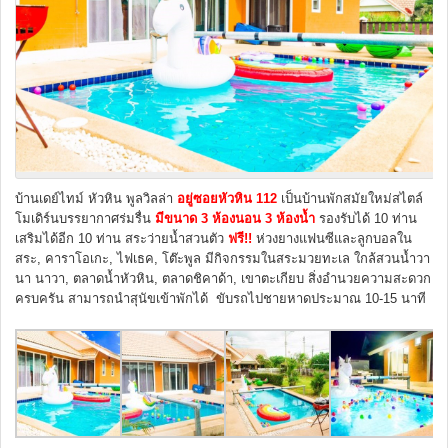
บ้านเดย์ไทม์ หัวหิน พูลวิลล่า
อยู่ซอยหัวหิน 112
เป็นบ้านพักสมัยใหม่สไตล์
โมเดิร์นบรรยากาศร่มรื่น
มีขนาด 3 ห้องนอน 3 ห้องน้ำ
รองรับได้ 10 ท่าน
เสริมได้อีก 10 ท่าน สระว่ายน้ำสวนตัว
ฟรี!!
ห่วงยางแฟนซีและลูกบอลใน
สระ, คาราโอเกะ, ไฟเธค, โต๊ะพูล มีกิจกรรมในสระมวยทะเล ใกล้สวนน้ำวา
นา นาวา, ตลาดน้ำหัวหิน, ตลาดชิคาด้า, เขาตะเกียบ สิ่งอำนวยความสะดวก
ครบครัน สามารถนำสุนัขเข้าพักได้ ขับรถไปชายหาดประมาณ 10-15 นาที