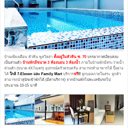
บ้านเพียงเดือน หัวหิน พูลวิลล่า
ตั้งอยู่ในหัวหิน ซ. 70
บรรยากาศเงียบสงบ
เป็นส่วนตัว
บ้านพัก
มีขนาด 3 ห้องนอน 3 ห้องน้ำ
ภายในบ้านพักมีสระว่ายน้ำ
ส่วนตัว (ขนาด 4X7เมตร) อุปกรณ์ครัวครบครัน สามารถทำอาหารได้ ปิ้งย่าง
ได้
ใกล้ 7-Eleven และ Family Mart
บริการ
ฟรี
!!
ลูกบอลภายในสระ ลูกค้า
สามารถนำ
สุนัขเข้าพักได้ (มีค่าบริการ) จากบ้านพักไปทะเลขับรถไป
ประมาณ 10-15 นาที