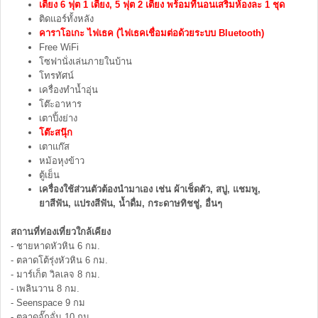
เตียง 6 ฟุต 1 เตียง, 5 ฟุต 2 เตียง พร้อมที่นอนเสริมห้องละ 1 ชุด
ติดแอร์ทั้งหลัง
คาราโอเกะ
ไฟเธค (
ไฟเธค
เชื่อมต่อด้วยระบบ Bluetooth)
Free WiFi
โซฟานั่งเล่นภายในบ้าน
โทรทัศน์
เครื่องทำน้ำอุ่น
โต๊ะอาหาร
เตาปิ้งย่าง
โต๊ะสนุ๊ก
เตาแก๊ส
หม้อหุงข้าว
ตู้เย็น
เครื่องใช้ส่วนตัวต้องนำมาเอง เช่น ผ้าเช็ดตัว, สบู่, แชมพู,
ยาสีฟัน, แปรงสีฟัน, น้ำดื่ม, กระดาษทิชชู่, อื่นๆ
สถานที่ท่องเที่ยวใกล้เคียง
- ชายหาดหัวหิน 6 กม.
- ตลาดโต้รุ่งหัวหิน 6 กม.
- มาร์เก็ต วิลเลจ 8 กม.
- เพลินวาน 8 กม.
- Seenspace 9 กม
- ตลาดจั๊กจั่น 10 กม.