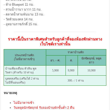
- ห้าง Blueport 11 กม.
- สวนน้ำวานา นาวา 11 กม.
- ตลาดน้ำสามพันนาม 13 กม.
- วัดห้วยมงคล 14 กม.
- อุทยานราชภักดิ์ 15 กม.
ราคานี้เป็นราคาพิเศษสำหรับลูกค้าที่จองห้องพักผ่านทาง
เว็บไซต์เราเท่านั้น
ราคาบ้านพัก
ประเภทบ้านพัก
นักขัตฤกษ์,
หยุด
(ไม่มีอาหารเช้า)
อา. – ศ.
ส.
ยาว
บ้านเพียงเดือน หัวหิน พูล
5,900
9,900
10,900
วิลล่า (สำหรับ 10 ท่าน)
บุคคลเสริม (เสริมได้ 2 ท่าน
300.- / 1 ท่าน
ไม่มีที่นอนเสริม)
หมายเหตุ
ไม่มีอาหารเช้า
วันหยุดนักขัตฤกษ์ รับจองบ้านพักขั้นต่ำ 2 คืน