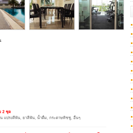
น
ม 2 ชุด
น แปรงสีฟัน, ยาสีฟัน, น้ำดื่ม, กระดาษทิชชู, อื่นๆ