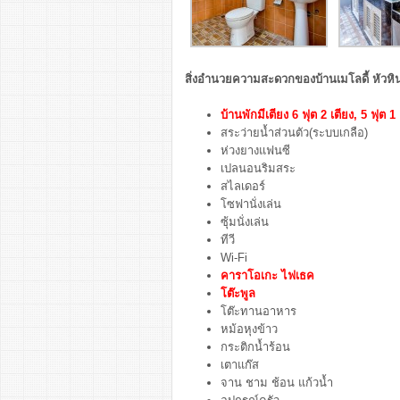
สิ่งอำนวยความสะดวกของบ้านเมโลดี้ หัวหิน 
บ้านพักมีเตียง 6 ฟุต 2 เตียง, 5 ฟุต 1 
สระว่ายน้ำส่วนตัว(ระบบเกลือ)
ห่วงยางแฟนซี
เปลนอนริมสระ
สไลเดอร์
โซฟานั่งเล่น
ซุ้มนั่งเล่น
ทีวี
Wi-Fi
คาราโอเกะ ไฟเธค
โต๊ะพูล
โต๊ะทานอาหาร
หม้อหุงข้าว
กระติกน้ำร้อน
เตาแก๊ส
จาน ชาม ช้อน แก้วน้ำ