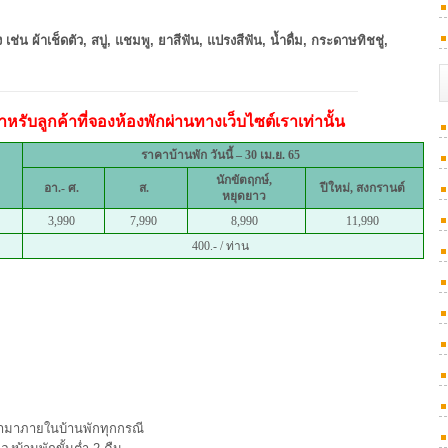
เช่น ผ้าเช็ดตัว, สบู่, แชมพู, ยาสีฟัน, แปรงสีฟัน, น้ำดื่ม, กระดาษทิชชู่,
หรับลูกค้าที่จองห้องพักผ่านทางเว็บไซต์เราเท่านั้น
ราคาบ้านพัก
วันนี้ – 30 เม.ย. 65
นักขัตฤกษ์,
อา.- ศ.
ส.
ปีใหม่, สงกรานต์
หยุดยาว
3,990
7,990
8,990
11,990
400.- / ท่าน
 เข้ามาภายในบ้านพักทุกกรณี