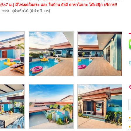
 (6×7 ม.) มีไฟเธคในสระ และ ในบ้าน ยังมี คาราโอเกะ โต๊ะสนุ๊ก บริการ!!
งครบ สุนัขพักได้ (มีค่าบริการ)