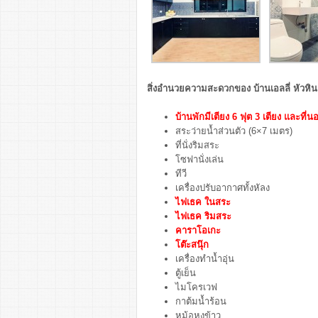
สิ่งอำนวยความสะดวกของ
บ้านเอลลี่ หัวหิน
บ้านพักมีเตียง 6 ฟุต 3 เตียง และที่น
สระว่ายน้ำส่วนตัว (6×7 เมตร)
ที่นั่งริมสระ
โซฟานั่งเล่น
ทีวี
เครื่องปรับอากาศทั้งหัลง
ไฟเธค ในสระ
ไฟเธค ริมสระ
คาราโอเกะ
โต๊ะสนุ๊ก
เครื่องทำน้ำอุ่น
ตู้เย็น
ไมโครเวฟ
กาต้มน้ำร้อน
หม้อหุงข้าว