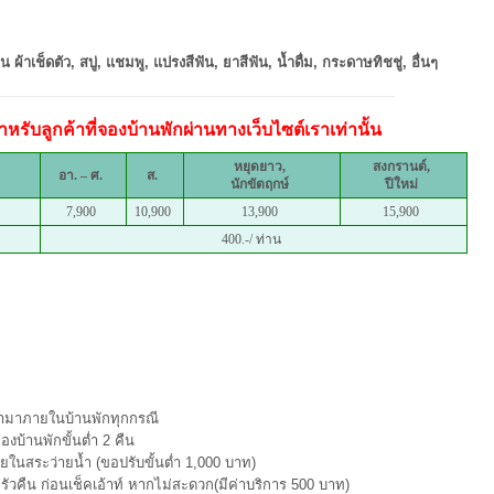
 ผ้าเช็ดตัว, สบู่, แชมพู, แปรงสีฟัน, ยาสีฟัน, น้ำดื่ม, กระดาษทิชชู่, อื่นๆ
หรับลูกค้าที่จองบ้านพักผ่านทางเว็บไซต์เราเท่านั้น
หยุดยาว,
สงกรานต์,
อา. – ศ.
ส.
นักขัตฤกษ์
ปีใหม่
7,900
10,900
13,900
15,900
400.-/ ท่าน
 เข้ามาภายในบ้านพักทุกกรณี
องบ้านพักขั้นต่ำ 2 คืน
นสระว่ายน้ำ (ขอปรับขั้นต่ำ 1,000 บาท)
ัวคืน ก่อนเช็คเอ้าท์ หากไม่สะดวก(มีค่าบริการ 500 บาท)