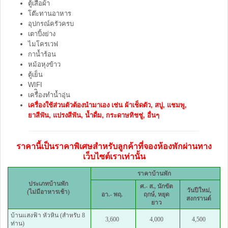
ตู้เสื้อผ้า
โต๊ะทานอาหาร
อุปกรณ์ครัวครบ
เตาปิ้งย่าง
ไมโครเวฟ
กาน้ำร้อน
หม้อหุงข้าว
ตู้เย็น
WIFI
เครื่ิองทำน้ำอุ่น
เครื่องใช้ส่วนตัวต้องนำมาเอง เช่น ผ้าเช็ดตัว, สบู่, แชมพู,
ยาสีฟัน, แปรงสีฟัน, น้ำดื่ม, กระดาษทิชชู่, อื่นๆ
ราคานี้เป็นราคาพิเศษสำหรับลูกค้าที่จองห้องพักผ่านทาง
เว็บไซต์เราเท่านั้น
ราคาบ้านพัก
ประเภทบ้านพัก
ศ.- ส., นักขัต
วันปีใหม่,
(ไม่มีอาหารเช้า)
อา.- พฤ.
ฤกษ์, หยุด
สงกรานต์
ยาว
บ้านแสงฟ้า หัวหิน (สำหรับ 8
3,600
4,000
4,500
ท่าน)