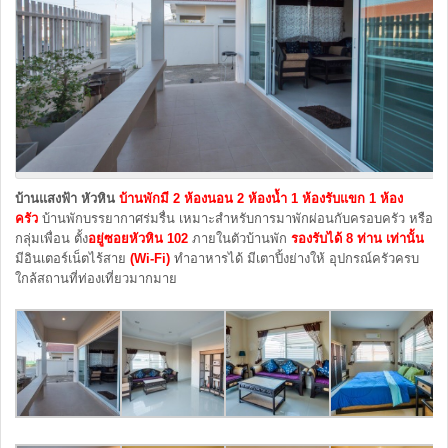
บ้านแสงฟ้า หัวหิน
บ้านพักมี 2 ห้องนอน 2 ห้องน้ำ
1 ห้องรับแขก 1 ห้อง
ครัว
บ้านพักบรรยากาศร่มรื่น เหมาะสำหรับการมาพักผ่อนกับครอบครัว หรือ
กลุ่มเพื่อน ตั้ง
อยู่ซอยหัวหิน 102
ภายในตัวบ้านพัก
รองรับได้ 8 ท่าน เท่านั้น
มีอินเตอร์เน็ตไร้สาย
(Wi-Fi)
ทำอาหารได้ มีเตาปิ้งย่างให้ อุปกรณ์ครัวครบ
ใกล้สถานที่ท่องเที่ยวมากมาย