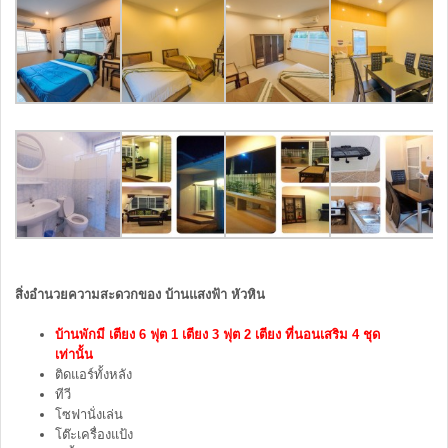
สิ่งอำนวยความสะดวกของ บ้านแสงฟ้า หัวหิน
บ้านพักมี เตียง 6 ฟุต 1 เตียง 3 ฟุต 2 เตียง ที่นอนเสริม 4 ชุด
เท่านั้น
ติดแอร์ทั้งหลัง
ทีวี
โซฟานั่งเล่น
โต๊ะเครื่องแป้ง