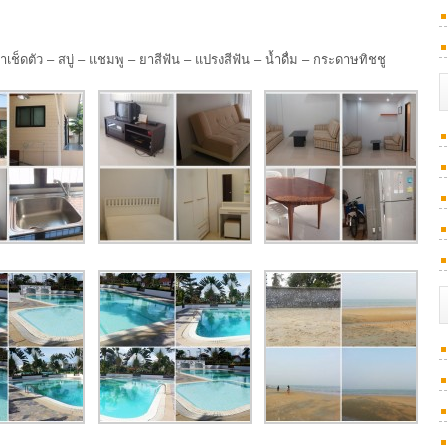
าเช็ดตัว – สบู่ – แชมพู – ยาสีฟัน – แปรงสีฟัน – น้ำดื่ม – กระดาษทิชชู