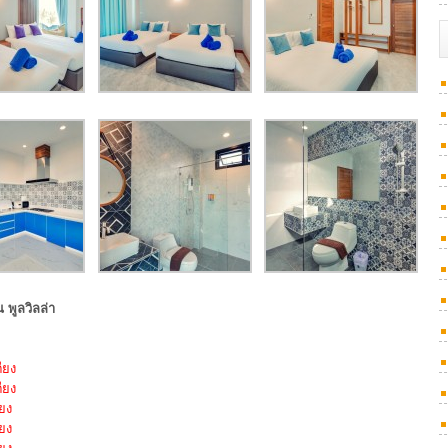
 พูลวิลล่า
ตียง
ตียง
ียง
ียง