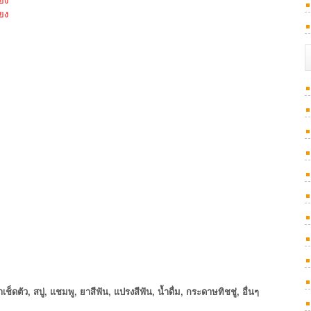
ียง
ียง
เช็ดตัว, สบู่, แชมพู, ยาสีฟัน, แปรงสีฟัน, น้ำดื่ม, กระดาษทิชชู่, อื่นๆ