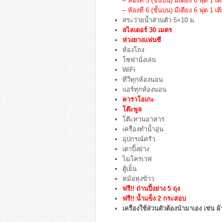
– ห้องที่ 5 (ชั้นบน) มีเตียง 6 ฟุต 1 เต
– ห้องที่ 6 (ชั้นบน) มีเตียง 6 ฟุต 1 เต
สระว่ายน้ำส่วนตัว 5×10 ม.
สไลเดอร์ 30 เมตร
ห่วงยางแฟนซี
ห้องโถง
โซฟานั่งเล่น
WiFi
ทีวีทุกห้องนอน
แอร์ทุกห้องนอน
คาราโอเกะ
โต๊ะพูล
โต๊ะทานอาหาร
เครื่องทำน้ำอุ่น
อุปกรณ์ครัว
เตาปิ้งย่าง
ไมโครเวฟ
ตู้เย็น
หม้อหุงข้าว
ฟรี!! ถ่านปิ้งย่าง 5 ถุง
ฟรี!! น้ำแข็ง 2 กระสอบ
เครื่องใช้ส่วนตัวต้องนำมาเอง เช่น ผ้า