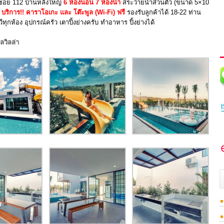
ินซอย 112 บ้านหลังใหญ่
6 ห้องนอน 7 ห้องน้ำ
สระว่ายน้ำส่วนตัว (ขนาด 5×10
ี
บริการ!! คาราโอเกะ และ โต๊ะพูล (Wi-Fi) ฟรี
รองรับลูกค้าได้ 18-22 ท่าน
วีทุกห้อง อุปกรณ์ครัว เตาปิ้งย่างครับ ทำอาหาร ปิ้งย่างได้
ลวิลล่า