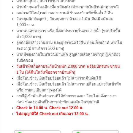
ห้ามนำสุนัข / แมว เข้ามาในบ้านพัก
ห้ามนำชุดเครื่องเสียงที่ส่งเสียงดัง เข้ามาภายในบ้านพักทุกกรณี
เทศกาลปีใหม่,เทศกาลสงกรานต์ รับจองบ้านพักขั้นต่ำ 2 คืน
วันหยุดนักขัตฤกษ์ , วันหยุดยาว ถ้าจอง 1 คืน คิดเพิ่มคืนละ
1,000 บาท
หากพบเศษอาหาร หรือ สิ่งสกปรกภายในสระว่ายน้ำ (ขอปรับขั้น
ต่ำ 1,000 บาท)
ลูกต้าต้องล้างจานชาม และอุปกรณ์ครัวคืน ก่อนเช็คเอ้าท์ หากไม่
สะดวก(มีค่าบริการ 500 บาท)
หากมีของภายในบริเวณบ้านพัก สูญหายเสียหายชำรุด ผู้เช่าต้อง
รับผิดชอบ
วันเข้าพักเก็บค่าประกันบ้านพัก 2,000 บาท พร้อมบัตรประชาชน
1 ใบ (ได้คืนในวันที่ออกจากบ้านพัก)
เมื่อโอนชำระเงินเรียบร้อยแล้ว ไม่สามารถคืนเงินได้
เมื่อโอนชำระเงินเรียบร้อยแล้ว ไม่สามารถเปลี่ยนแปลงวันเข้าพัก
หรือ รายละเอียดการจองได้
กรณีผู้เข้าพักเกินจำนวนที่ได้ทำการจองมา โดยไม่แจ้งทางเรา
ก่อน ขอสงวนสิทธิ์ในการเข้าพักและคืนเงินทุกกรณี
Check in 14.00 น. Check out 12.00 น.
ไม่อนุญาติให้ Check out เกินเวลา 12.00 น.