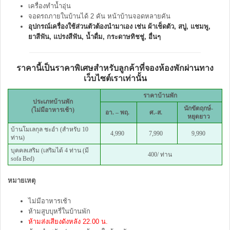
เครื่องทำน้ำอุ่น
จอดรถภายในบ้านได้ 2 คัน หน้าบ้านจอดหลายคัน
อุปกรณ์เครื่องใช้ส่วนตัวต้องนำมาเอง เช่น ผ้าเช็ดตัว, สบู่, แชมพู,
ยาสีฟัน, แปรงสีฟัน, น้ำดื่ม, กระดาษทิชชู่, อื่นๆ
ราคานี้เป็นราคาพิเศษสำหรับลูกค้าที่จองห้องพักผ่านทาง
เว็บไซต์เราเท่านั้น
ราคาบ้านพัก
ประเภทบ้านพัก
นักขัตฤกษ์-
(ไม่มีอาหารเช้า)
อา. – พฤ.
ศ.-ส.
หยุดยาว
บ้านโมเลกุล ชะอำ (สำหรับ 10
4,990
7,990
9,990
ท่าน)
บุคคลเสริม (เสริมได้ 4 ท่าน (มี
400/ ท่าน
sofa Bed)
หมายเหตุ
ไม่มีอาหารเช้า
ห้ามสูบบุหรี่ในบ้านพัก
ห้ามส่งเสียงดังหลัง 22.00 น.