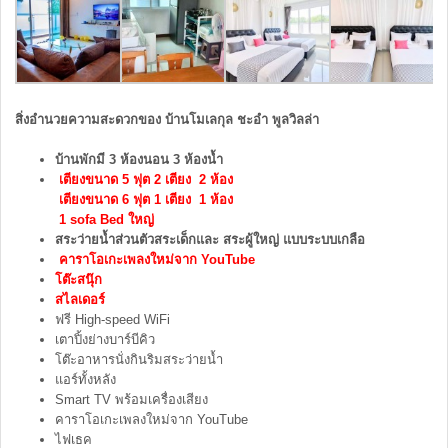
สิ่งอำนวยความสะดวกของ บ้านโมเลกุล ชะอำ พูลวิลล่า
บ้านพักมี 3 ห้องนอน 3 ห้องน้ำ
เตียงขนาด 5 ฟุต 2 เตียง 2 ห้อง
เตียงขนาด 6 ฟุต 1 เตียง 1 ห้อง
1 sofa Bed ใหญ่
สระว่ายน้ำส่วนตัวสระเด็กและ สระผู้ใหญ่ แบบระบบเกลือ
คาราโอเกะเพลงใหม่จาก YouTube
โต๊ะสนุ๊ก
สไลเดอร์
ฟรี High-speed WiFi
เตาปิ้งย่างบาร์บีคิว
โต๊ะอาหารนั่งกินริมสระว่ายน้ำ
แอร์ทั้งหลัง
Smart TV พร้อมเครื่องเสียง
คาราโอเกะเพลงใหม่จาก YouTube
ไฟเธค