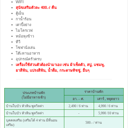
WIFI
สุนัขเสริมตัวละ 400.-/ คืน
ตู้เย็น
กาน้ำร้อน
เตาปิ้งย่าง
ไมโครเวฟ
หม้อหุงข้าว
ทีวี
โซฟานั่งเล่น
โต๊ะทานอาหาร
อุปกรณ์ครัวครบ
เครื่องใช้ส่วนตัวต้องนำมาเอง เช่น ผ้าเช็ดตัว, สบู่, แชมพู,
ยาสีฟัน, แปรงสีฟัน, น้ำดื่ม, กระดาษทิชชู่, อื่นๆ
ราคาบ้านพัก
ประเภทบ้านพัก
(ไม่มีอาหารเช้า)
อา. – ศ.
เสาร์ , หยุดยาว
บ้านใบบัว หัวหิน พูลวิลล่า
2,490 / 6 ท่าน
4,990 / 6 ท่าน
บ้านใบบัว หัวหิน พูลวิลล่า
-
5,990 /10 ท่าน
บุคคลเสริม (เสริมได้ 4 ท่าน มีที่นอน
500.- / ท่าน
เสริม)