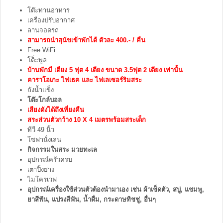
โต๊ะทานอาหาร
เครื่องปรับอากาศ
ลานจอดรถ
สามารถนำสุนัขเข้าพักได้ ตัวละ 400.- / คืน
Free WiFi
โต็ะพูล
บ้านพักมี เตียง 5 ฟุต 4 เตียง ขนาด 3.5ฟุต 2 เตียง เท่านั้น
คาราโอเกะ ไฟเธค และ ไฟเลเซอร์ริมสระ
ถังน้ำแข็ง
โต๊ะโกล์บอล
เสียงดังได้ถึงเที่ยงคืน
สระส่วนตัวกว้าง 10 X 4 เมตรพร้อมสระเด็ก
ทีวี 49 นิ้ว
โซฟานั่งเล่น
กิจกรรมในสระ มวยทะเล
อุปกรณ์ครัวครบ
เตาปิ้งย่าง
ไมโครเวฟ
อุปกรณ์เครื่องใช้ส่วนตัวต้องนำมาเอง เช่น ผ้าเช็ดตัว, สบู่, แชมพู,
ยาสีฟัน, แปรงสีฟัน, น้ำดื่ม, กระดาษทิชชู่, อื่นๆ