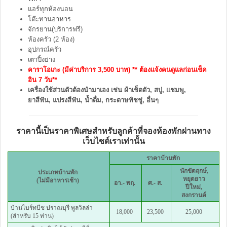
แอร์ทุกห้องนอน
โต๊ะทานอาหาร
จักรยาน(บริการฟรี)
ห้องครัว (2 ห้อง)
อุปกรณ์ครัว
เตาปิ้งย่าง
คาราโอเกะ (มีค่าบริการ 3,500 บาท) ** ต้องแจ้งคนดูแลก่อนเช็ค
อิน 7 วัน**
เครื่องใช้ส่วนตัวต้องนำมาเอง เช่น ผ้าเช็ดตัว, สบู่, แชมพู,
ยาสีฟัน, แปรงสีฟัน, น้ำดื่ม, กระดาษทิชชู่, อื่นๆ
ราคานี้เป็นราคาพิเศษสำหรับลูกค้าที่จองห้องพักผ่านทาง
เว็บไซต์เราเท่านั้น
ราคาบ้านพัก
นักขัตฤกษ์,
ประเภทบ้านพัก
หยุดยาว
(ไม่มีอาหารเช้า)
อา.- พฤ.
ศ.
-
ส.
ปีใหม่,
สงกรานต์
บ้านไบร์ทบีช ปราณบุรี พูลวิลล่า
18,000
23,500
25,000
(สำหรับ 15 ท่าน)