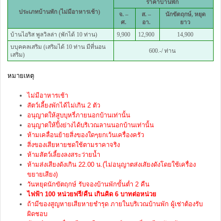
ราคาบ้านพัก
ประเภทบ้านพัก (ไม่มีอาหารเช้า)
จ. –
ส
. –
นักขัตฤกษ์, หยุด
ศ.
อา.
ยาว
บ้านไอริส พูลวิลล่า (พักได้ 10 ท่าน)
9,900
12,900
14,900
บบุคคลเสริม (เสริมได้ 10 ท่าน มีที่นอน
600.-/ ท่าน
เสริม)
หมายเหตุ
ไม่มีอาหารเช้า
สัตว์เลี้ยงพักได้ไม่เกิน 2 ตัว
อนุญาตให้สูบบุหรี่ภายนอกบ้
านเท่านั้น
อนุญาตให้ปิ้งย่างได้บริ
เวณลานนอกบ้านเท่านั้น
ห้ามเคลื่อนย้ายสิ่งของใดๆยกเว้
นเครื่องครัว
สิ่งของเสียหายชดใช้ตามราคาจริง
ห้ามสัตว์เลี้ยงลงสระว่ายน้ำ
ห้ามส่งเสียงดังเกิน 22.00 น.(ไม่อนุญาตส่งเสัยงดังโดยใช้
เครื่อง
ขยายเสียง)
วันหยุดนักขัตฤกษ์ รับจองบ้านพักขั้นต่ำ 2 คืน
ไฟฟ้า 100 หน่วยฟรี/คืน เกินคิด 6 บาทต่อหน่วย
ถ้ามีของสูญหายเสียหายชำรุด ภายในบริเวณบ้านพัก ผู้เช่าต้องรับ
ผิดชอบ