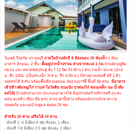
วันเดย์ รีสอร์ท ปราณบุรี
ภายในบ้านพักมี 8 ห้องนอน 10 ห้องน้ำ
1 ห้อง
อาหาร ลักษณะ 2 ชั้น
ตั้งอยู่ปากน้ำปราณ ห่างจากทะเล 1 กม.
บ้านพักอยู่ติด
เซเว่น และ ตลาดนัด(ประตู ฝั่ง 7-11 ปิด 23.00 น.) สระว่ายน้ำ ขนาด 12×4
ม. ลึก 120ม. (เป็นสระเด็ก 3×4 ม. ลึก 0.60 ม.) มีห่วงยางแฟนซี ฟรี 2 ตัว.
จอดรถได้ 8 คัน พร้อมพื้นที่สวนหย่อม จัดงานปาร์ตี้ พื้นที่ 80 ตรม.
มีอาหาร
เช้า(ข้าวต้มหมู/ไก่ กาแฟ โอวัลติน ขนมปัง ปาท่องโก๋ คอนเฟล็ก นม น้ำส้ม
ผลไม้)
บ้านพักสามารถ ประกอบอาหารได้ มีอุปกรณ์ครัวบริการฟรี (กะทะ
หม้อ ตะหลิว เขียง มีด ครก สาก) เตาปิ้งย่าง พร้อมพนักงานรักษาความ
ปลอดภัย และแม่บ้านดูแล ตลอด 24 ชม.
สำหรับ 16 ท่าน เสริมได้ 14 ท่าน
- ห้องที่ 1- 6 มีเตียง 6 ฟุต ห้องละ 1 เตียง
- ห้องที่ 7-8 มีเตียง 3.5 ฟุต ห้องละ 2 เตียง