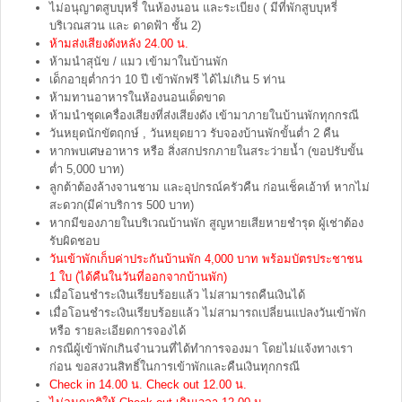
ไม่อนุญาตสูบบุหรี่ ในห้องนอน และระเบียง ( มีที่พักสูบบุหรี่
บริเวณสวน และ ดาดฟ้า ชั้น 2)
ห้ามส่งเสียงดังหลัง 24.00 น.
ห้ามนำสุนัข / แมว เข้ามาในบ้านพัก
เด็กอายุต่ำกว่า 10 ปี เข้าพักฟรี ได้ไม่เกิน 5 ท่าน
ห้ามทานอาหารในห้องนอนเด็ดขาด
ห้ามนำชุดเครื่องเสียงที่ส่งเสียงดัง เข้ามาภายในบ้านพักทุกกรณี
วันหยุดนักขัตฤกษ์ , วันหยุดยาว รับจองบ้านพักขั้นต่ำ 2 คืน
หากพบเศษอาหาร หรือ สิ่งสกปรกภายในสระว่ายน้ำ (ขอปรับขั้น
ต่ำ 5,000 บาท)
ลูกต้าต้องล้างจานชาม และอุปกรณ์ครัวคืน ก่อนเช็คเอ้าท์ หากไม่
สะดวก(มีค่าบริการ 500 บาท)
หากมีของภายในบริเวณบ้านพัก สูญหายเสียหายชำรุด ผู้เช่าต้อง
รับผิดชอบ
วันเข้าพักเก็บค่าประกันบ้านพัก 4,000 บาท พร้อมบัตรประชาชน
1 ใบ (ได้คืนในวันที่ออกจากบ้านพัก)
เมื่อโอนชำระเงินเรียบร้อยแล้ว ไม่สามารถคืนเงินได้
เมื่อโอนชำระเงินเรียบร้อยแล้ว ไม่สามารถเปลี่ยนแปลงวันเข้าพัก
หรือ รายละเอียดการจองได้
กรณีผู้เข้าพักเกินจำนวนที่ได้ทำการจองมา โดยไม่แจ้งทางเรา
ก่อน ขอสงวนสิทธิ์ในการเข้าพักและคืนเงินทุกกรณี
Check in 14.00 น. Check out 12.00 น.