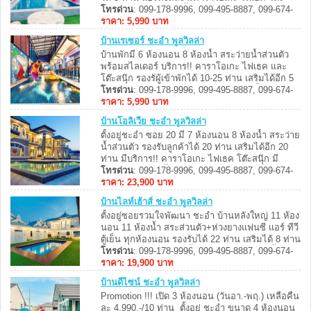
สนุ๊ก อุปกรณ์ครัว เตาปิ้งย่าง ...
โทรด่วน
: 099-178-9996, 099-495-8887, 099-674-
8887, 099-062-7999
ราคา: 5,990 บาท
บ้านเรเซอร์ ชะอำ พูลวิลล่า
บ้านพักมี 6 ห้องนอน 8 ห้องน้ำ สระว่ายน้ำส่วนตัว
พร้อมสไลเดอร์ บริการ!! คาราโอเกะ ไฟเธค และ
โต๊ะสนุ๊ก รองรัผู้เข้าพักได้ 10-25 ท่าน เสริมได้อีก 5
ท่าน WiFi ทำอาหารได้ อุปกรณ์ครัว เตาปิ้งย่างครบ
โทรด่วน
: 099-178-9996, 099-495-8887, 099-674-
สุนัขเข้าพักได้ (มีค่าบริการ) ...
8887, 099-062-7999
ราคา: 5,990 บาท
บ้านโอลิเวีย ชะอำ พูลวิลล่า
ตั้งอยู่ชะอำ ซอย 20 มี 7 ห้องนอน 8 ห้องน้ำ สระว่าย
น้ำส่วนตัว รองรับลูกค้าได้ 20 ท่าน เสริมได้อีก 20
ท่าน มีบริการ!! คาราโอเกะ ไฟเธค โต๊ะสนุ๊ก มี
อุปกรณ์ครัว เตาปิ้งย่างครบ ...
โทรด่วน
: 099-178-9996, 099-495-8887, 099-674-
8887, 099-062-7999
ราคา: 23,900 บาท
บ้านไลท์เฮ้าส์ ชะอำ พูลวิลล่า
ตั้งอยู่ซอยรวมใจพัฒนา ชะอำ บ้านหลังใหญ่ 11 ห้อง
นอน 11 ห้องน้ำ สระส่วนตัว+ห่วงยางแฟนซี แอร์ ทีวี
ตู้เย็น ทุกห้องนอน รองรับได้ 22 ท่าน เสริมได้ 8 ท่าน
ราคาพร้อมอาหารเช้า ปิ้งย่างอาหารได้ มีเตาปิ้งย่าง
โทรด่วน
: 099-178-9996, 099-495-8887, 099-674-
ไฟฟ้าบริการ ...
8887, 099-062-7999
ราคา: 19,900 บาท
บ้านดีไซน์ ชะอำ พูลวิลล่า
Promotion !!! เปิด 3 ห้องนอน (วันอา.-พฤ.) เหลือคืน
ละ 4,990.-/10 ท่าน ตั้งอยู่ ชะอำ ขนาด 4 ห้องนอน