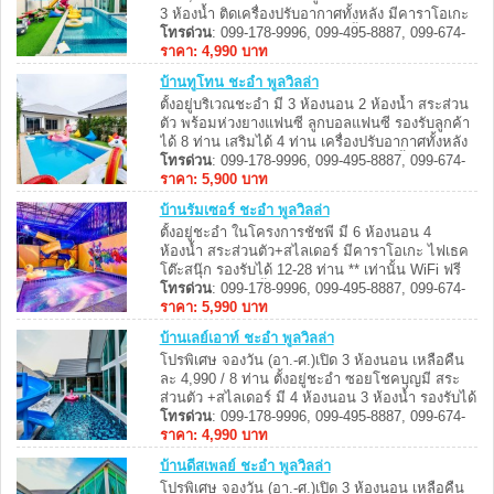
3 ห้องน้ำ ติดเครื่องปรับอากาศทั้งหลัง มีคาราโอเกะ
+ไฟเธค รองรับได้ 15 ท่าน เท่านั้น เสริมไม่
โทรด่วน
: 099-178-9996, 099-495-8887, 099-674-
ได้ สามารถประกอบอาหารได้ ...
8887, 099-062-7999
ราคา: 4,990 บาท
บ้านทูโทน ชะอำ พูลวิลล่า
ตั้งอยู่บริเวณชะอำ มี 3 ห้องนอน 2 ห้องน้ำ สระส่วน
ตัว พร้อมห่วงยางแฟนซี ลูกบอลแฟนซี รองรับลูกค้า
ได้ 8 ท่าน เสริมได้ 4 ท่าน เครื่องปรับอากาศทั้งหลัง
มีบริการ!! คาราโอเกะ อุปกรณ์ครัว เตาปิ้งย่างครบ
โทรด่วน
: 099-178-9996, 099-495-8887, 099-674-
...
8887, 099-062-7999
ราคา: 5,900 บาท
บ้านรัมเซอร์ ชะอำ พูลวิลล่า
ตั้งอยู่ชะอำ ในโครงการชัชพี มี 6 ห้องนอน 4
ห้องน้ำ สระส่วนตัว+สไลเดอร์ มีคาราโอเกะ ไฟเธค
โต๊ะสนุ๊ก รองรับได้ 12-28 ท่าน ** เท่านั้น WiFi ฟรี
อุปกรณ์ครัว เตาปิ้งย่างครบ สุนัขพักได้(มีค่าบริการ)
โทรด่วน
: 099-178-9996, 099-495-8887, 099-674-
...
8887, 099-062-7999
ราคา: 5,990 บาท
บ้านเลย์เอาท์ ชะอำ พูลวิลล่า
โปรพิเศษ จองวัน (อา.-ศ.)เปิด 3 ห้องนอน เหลือคืน
ละ 4,990 / 8 ท่าน ตั้งอยู่ชะอำ ซอยโชคบุญมี สระ
ส่วนตัว +สไลเดอร์ มี 4 ห้องนอน 3 ห้องน้ำ รองรับได้
12 ท่าน มีคาราโอเกะ ไฟเธค และ โต๊ะสนุ๊ก ทำ
โทรด่วน
: 099-178-9996, 099-495-8887, 099-674-
อาหาร ปิ้งย่างได้ ...
8887, 099-062-7999
ราคา: 4,990 บาท
บ้านดีสเพลย์ ชะอำ พูลวิลล่า
โปรพิเศษ จองวัน (อา.-ศ.)เปิด 3 ห้องนอน เหลือคืน